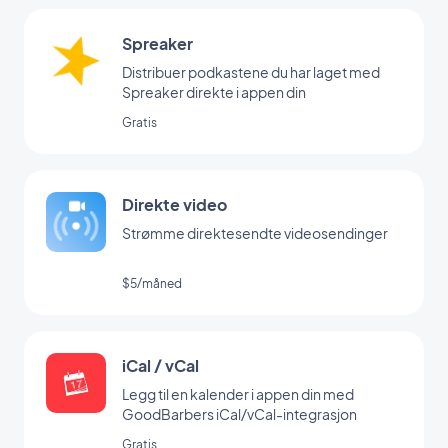
Spreaker
Distribuer podkastene du har laget med
Spreaker direkte i appen din
Gratis
Direkte video
Strømme direktesendte videosendinger
$5/måned
iCal / vCal
Legg til en kalender i appen din med
GoodBarbers iCal/vCal-integrasjon
Gratis