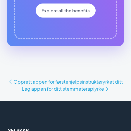
Explore all the benefits
Opprett appen for førstehjelpsinstruktøryrket ditt
Lag appen for ditt stemmeterapiyrke
SELSKAP