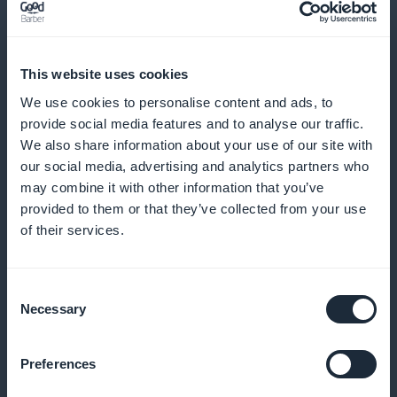
Og mye, mye mer
This website uses cookies
We use cookies to personalise content and ads, to
provide social media features and to analyse our traffic.
We also share information about your use of our site with
our social media, advertising and analytics partners who
Publisere helseartikler som er
may combine it with other information that you’ve
provided to them or that they’ve collected from your use
tilgjengelige for alle
of their services.
Tilby nyttig innhold om god praksis, forebygging og
vanlige sykdommer
Consent
Necessary
Selection
Preferences
Legg til en pedagogisk helsepodkast