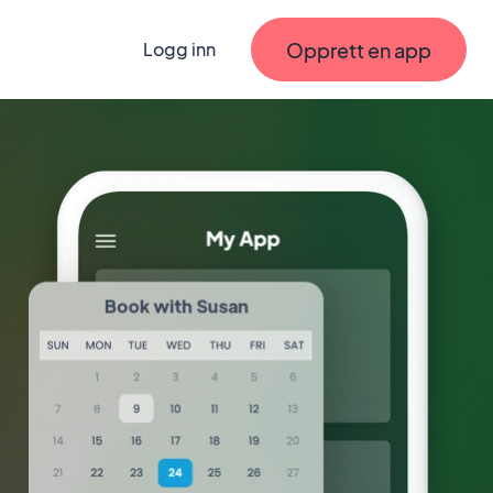
Opprett en app
Logg inn