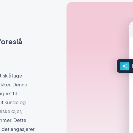
 foreslå
tisk å lage
ikker. Denne
ghet til
kelt kunde og
iske oljer,
ammer. Dette
g det engasjerer