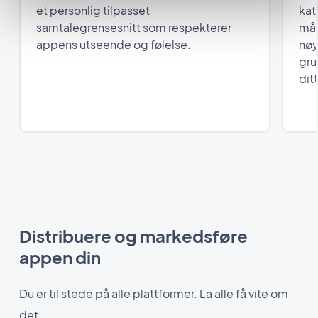
et personlig tilpasset
kat
samtalegrensesnitt som respekterer
mål
appens utseende og følelse.
nøy
gru
dit
Distribuere og markedsføre
appen din
Du er til stede på alle plattformer. La alle få vite om
det