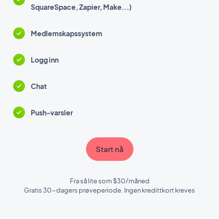
SquareSpace, Zapier, Make...)
Medlemskapssystem
Logg inn
Chat
Push-varsler
Start nå
Fra så lite som $30/måned
Gratis 30-dagers prøveperiode. Ingen kredittkort kreves