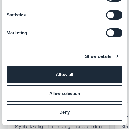
Statistics
Marketing
Show details
Allow all
Allow selection
Deny
Chat
Bru
Øyeblikkelig 1:1-meldinger i appen din i
Kla