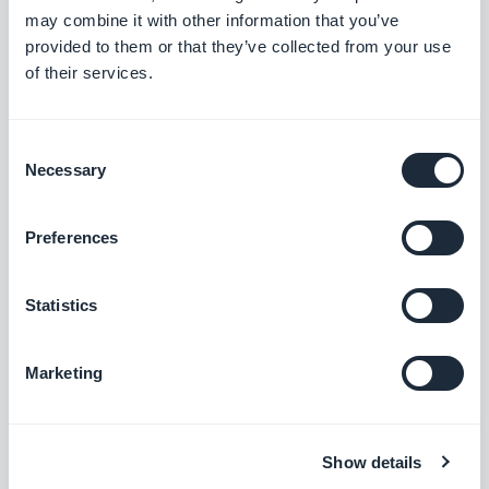
may combine it with other information that you’ve
provided to them or that they’ve collected from your use
of their services.
Consent
Gode Trustpilot-anmeldelser
Necessary
Selection
Våre brukere vurderer oss på
Trustpilot
. Vi får nye
Preferences
anmeldelser hver måned. Å være offentlig
eksponert på et tredjeparts nettsted dedikert til
Statistics
kundeanmeldelser er en god måte for oss å holde
oss forpliktet til å gi den beste hjelpen. Gå og les
Marketing
kommentarene, så vil du se at med GoodBarber er
du i godt selskap.
Show details