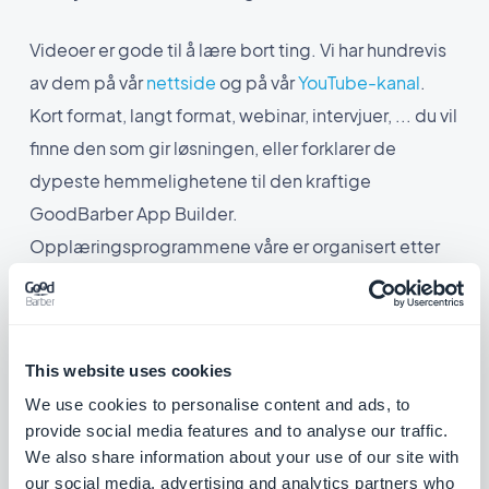
Videoer er gode til å lære bort ting. Vi har hundrevis
av dem på vår
nettside
og på vår
YouTube-kanal
.
Kort format, langt format, webinar, intervjuer, ... du vil
finne den som gir løsningen, eller forklarer de
dypeste hemmelighetene til den kraftige
GoodBarber App Builder.
Opplæringsprogrammene våre er organisert etter
produkt (innholdsapper og e-handelsapper) og
etter kategorier. Du kan også følge spillelistene våre
for å dekke et helt emne og forbedre ferdighetene
This website uses cookies
dine.
We use cookies to personalise content and ads, to
provide social media features and to analyse our traffic.
We also share information about your use of our site with
our social media, advertising and analytics partners who