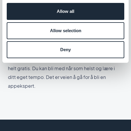
Allow all
GoodBarber-akademiet
Allow selection
Hvis du vil forbedre kunnskapen din om
Deny
appbygging uten kode, kan du melde deg på
GoodBarber Academy
og ta kursene våre. Det er
helt gratis. Du kan bli med når som helst og lære i
ditt eget tempo. Det er veien å gå for å bli en
appekspert.