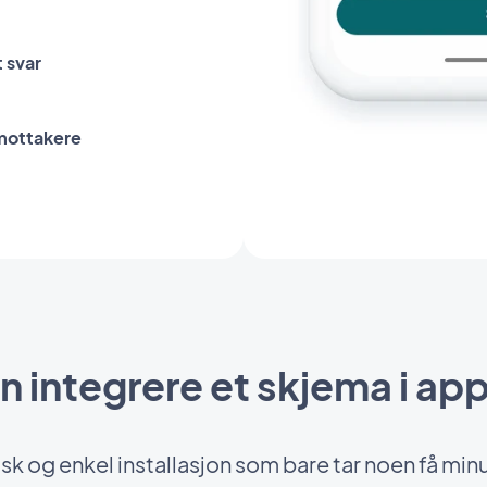
 svar
 mottakere
 integrere et skjema i ap
ask og enkel installasjon som bare tar noen få minu