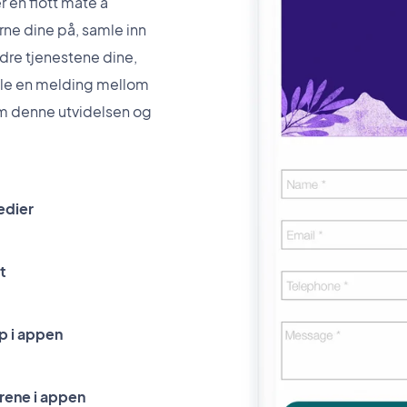
 en flott måte å
ne dine på, samle inn
dre tjenestene dine,
midle en melding mellom
m denne utvidelsen og
edier
t
p i appen
rene i appen