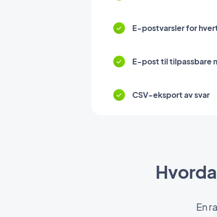
E-postvarsler for hvert
E-post til tilpassbare
CSV-eksport av svar
Hvordan
En r