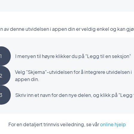
n av denne utvidelsen i appen din er veldig enkel og kan gjøres
1
I menyen til høyre klikker du på "Legg til en seksjon"
Velg "Skjema"-utvidelsen for å integrere utvidelsen i
2
appen din.
3
Skriv inn et navn for den nye delen, og klikk på "Legg t
For en detaljert trinnvis veiledning, se vår
online hjelp