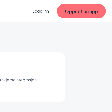
Opprett en app
Logg inn
 skjemaintegrasjon.