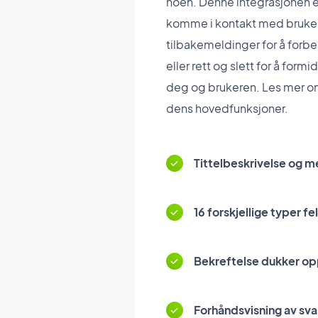
noen. Denne integrasjonen er
komme i kontakt med bruker
tilbakemeldinger for å forbe
eller rett og slett for å for
deg og brukeren. Les mer o
dens hovedfunksjoner.
Tittelbeskrivelse og m
16 forskjellige typer fel
Bekreftelse dukker op
Forhåndsvisning av sva