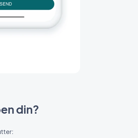
pen din?
tter: