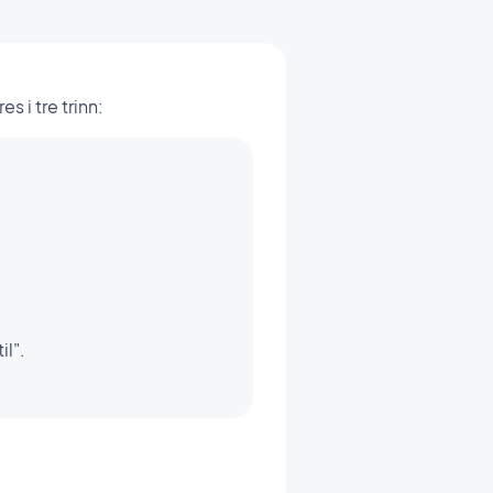
 i tre trinn:
il".