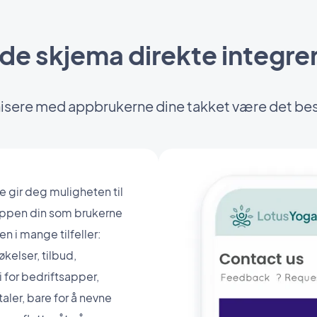
ede skjema direkte integrer
isere med appbrukerne dine takket være det bes
gir deg muligheten til
 i appen din som brukerne
n i mange tilfeller:
kelser, tilbud,
i for bedriftsapper,
aler, bare for å nevne