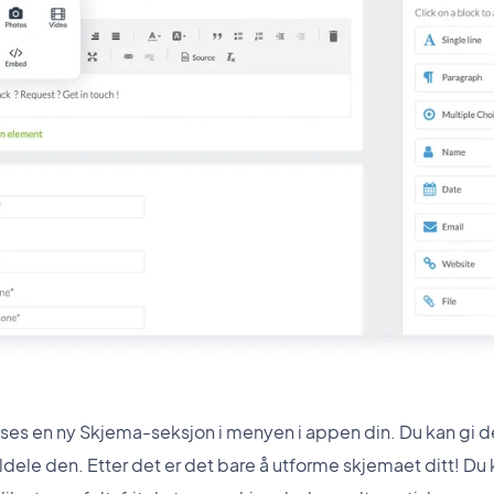
ises en ny Skjema-seksjon i menyen i appen din. Du kan gi den
ildele den. Etter det er det bare å utforme skjemaet ditt! 