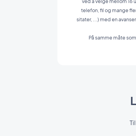
ved å velge mellom 16 ul
telefon, fil og mange fle
sitater, ...) med en avanse
På samme måte som d
L
Ti