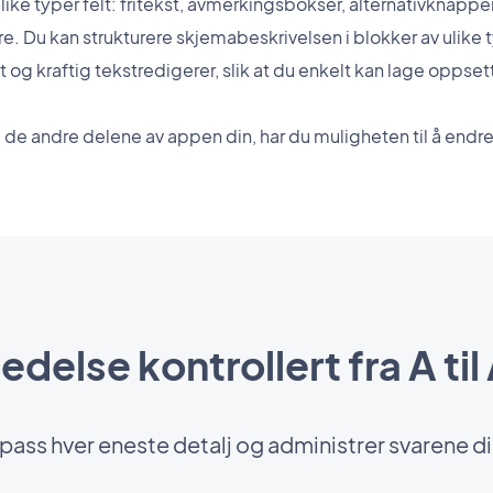
ike typer felt: fritekst, avmerkingsbokser, alternativknappe
re. Du kan strukturere skjemabeskrivelsen i blokker av ulike t
rt og kraftig tekstredigerer, slik at du enkelt kan lage opps
e andre delene av appen din, har du muligheten til å endre
edelse kontrollert fra A til
lpass hver eneste detalj og administrer svarene d