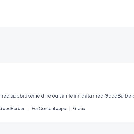
ed appbrukerne dine og samle inn data med GoodBarbers
 GoodBarber
|
For Content apps
|
Gratis