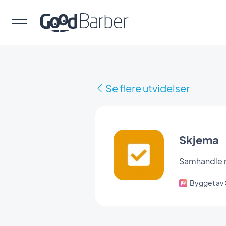
Se flere utvidelser
Skjema
Samhandle m
Bygget av