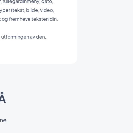
r, rullegardinmeny, dato,
yper (tekst, bilde, video,
ett og fremheve teksten din.
 utformingen av den.
 Å
ine