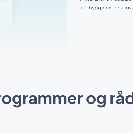
appbyggeren, og konse
programmer og rå