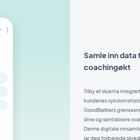
Samle inn data f
coachingøkt
Tilby et skjema integrert
kundenes sykdomshistor
GoodBarbers grensesnit
dine og sentralisere sv
Denne digitale innsamli
lar deg forberede skre