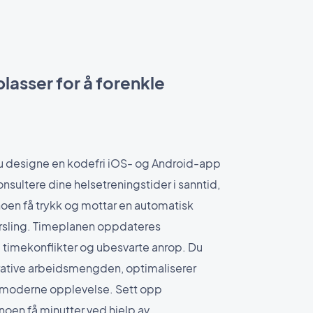
plasser for å forenkle
 designe en kodefri iOS- og Android-app
sultere dine helsetreningstider i sanntid,
noen få trykk og mottar en automatisk
rsling. Timeplanen oppdateres
 timekonflikter og ubesvarte anrop. Du
rative arbeidsmengden, optimaliserer
n moderne opplevelse. Sett opp
noen få minutter ved hjelp av