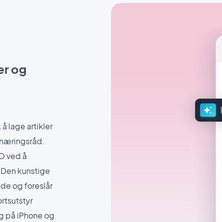
er og
å lage artikler
rnæringsråd.
O ved å
. Den kunstige
nde og foreslår
rtsutstyr
ig på iPhone og