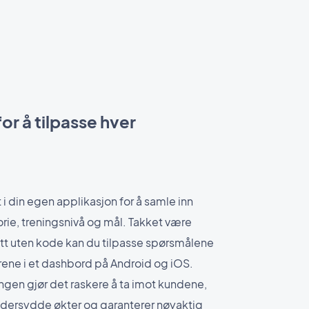
or å tilpasse hver
 i din egen applikasjon for å samle inn
ie, treningsnivå og mål. Takket være
t uten kode kan du tilpasse spørsmålene
arene i et dashbord på Android og iOS.
ngen gjør det raskere å ta imot kundene,
ddersydde økter og garanterer nøyaktig