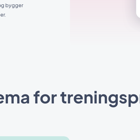
 og bygger
er.
ema for treningspr