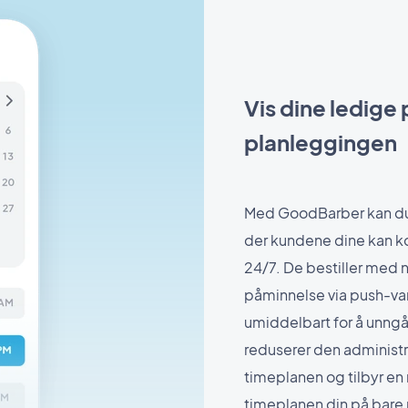
Vis dine ledige 
planleggingen
Med GoodBarber kan du
der kundene dine kan kon
24/7. De bestiller med 
påminnelse via push-va
umiddelbart for å unngå
reduserer den administ
timeplanen og tilbyr e
timeplanen din på bare 