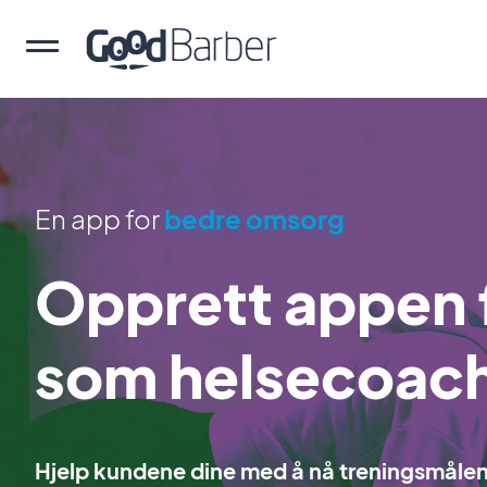
En app for
bedre omsorg
Opprett appen f
som helsecoac
Hjelp kundene dine med å nå treningsmålen