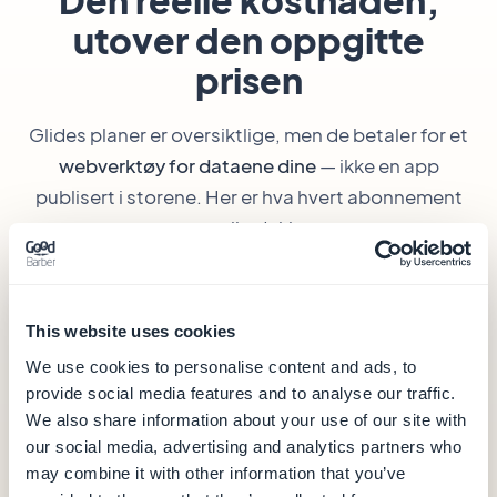
Den reelle kostnaden,
utover den oppgitte
prisen
Glides planer er oversiktlige, men de betaler for et
webverktøy for dataene dine
— ikke en app
publisert i storene. Her er hva hvert abonnement
egentlig dekker.
GoodBarber
— fra 360 kr/måned
This website uses cookies
360 kr
We use cookies to personalise content and ads, to
/måned (årlig fakturering)
provide social media features and to analyse our traffic.
We also share information about your use of our site with
Hosting og database (data i Europa)
our social media, advertising and analytics partners who
CMS og back-office
may combine it with other information that you’ve
Push-varsler (10 000/måned)