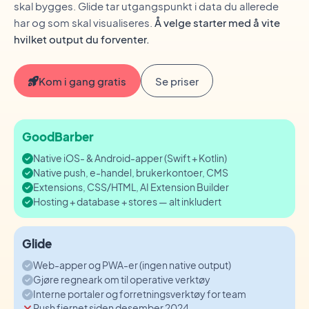
skal bygges. Glide tar utgangspunkt i data du allerede
har og som skal visualiseres.
Å velge starter med å vite
hvilket output du forventer.
Kom i gang gratis
Se priser
GoodBarber
Native iOS- & Android-apper (Swift + Kotlin)
Native push, e-handel, brukerkontoer, CMS
Extensions, CSS/HTML, AI Extension Builder
Hosting + database + stores — alt inkludert
Glide
Web-apper og PWA-er (ingen native output)
Gjøre regneark om til operative verktøy
Interne portaler og forretningsverktøy for team
Push fjernet siden desember 2024