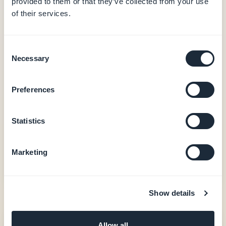
provided to them or that they’ve collected from your use
Innebygd analyse
of their services.
PWA-output
0 % kommisjon på e-handelstransaksjoner
Consent
Native iOS- + Android-apper — fra 660
Necessary
Selection
kr/måned
Native iOS- + Android-output (Swift + Kotlin)
Preferences
Kjøp i appen (Apple StoreKit / Google Play
Billing)
Brukerautentisering, lojalitet, booking
Statistics
20 extensions inkludert
Hjelp til publisering i stores (GBTC)
Marketing
Se priser
Show details
Glide
Allow all