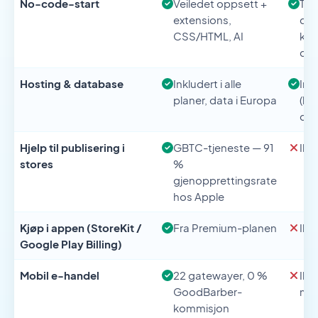
No-code-start
Veiledet oppsett +
Til
extensions,
du 
CSS/HTML, AI
kil
din
Hosting & database
Inkludert i alle
Ink
planer, data i Europa
(kob
dat
Hjelp til publisering i
GBTC-tjeneste — 91
Ikk
stores
%
gjenopprettingsrate
hos Apple
Kjøp i appen (StoreKit /
Fra Premium-planen
Ikk
Google Play Billing)
Mobil e-handel
22 gatewayer, 0 %
Ikk
GoodBarber-
mob
kommisjon