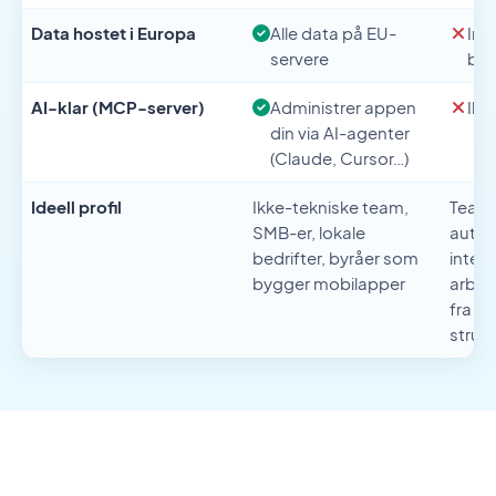
Data hostet i Europa
Alle data på EU-
Inf
servere
bas
AI-klar (MCP-server)
Administrer appen
Ikke
din via AI-agenter
(Claude, Cursor…)
Ideell profil
Ikke-tekniske team,
Team
SMB-er, lokale
autom
bedrifter, byråer som
inter
bygger mobilapper
arbeid
fra e
struk