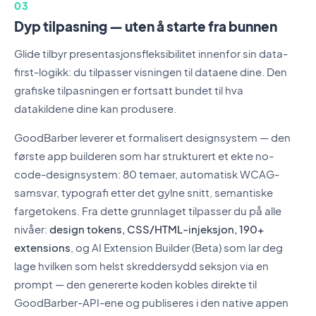
03
Dyp tilpasning — uten å starte fra bunnen
Glide tilbyr presentasjonsfleksibilitet innenfor sin data-
first-logikk: du tilpasser visningen til dataene dine. Den
grafiske tilpasningen er fortsatt bundet til hva
datakildene dine kan produsere.
GoodBarber leverer et formalisert designsystem — den
første app builderen som har strukturert et ekte no-
code-designsystem: 80 temaer, automatisk WCAG-
samsvar, typografi etter det gylne snitt, semantiske
fargetokens. Fra dette grunnlaget tilpasser du på alle
nivåer:
design tokens, CSS/HTML-injeksjon, 190+
extensions
, og AI Extension Builder (Beta) som lar deg
lage hvilken som helst skreddersydd seksjon via en
prompt — den genererte koden kobles direkte til
GoodBarber-API-ene og publiseres i den native appen