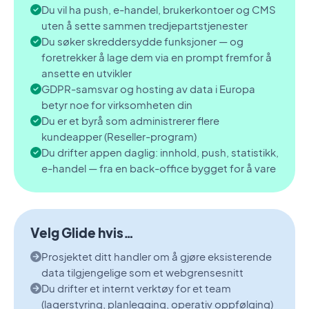
Du vil ha push, e-handel, brukerkontoer og CMS
uten å sette sammen tredjepartstjenester
Du søker skreddersydde funksjoner — og
foretrekker å lage dem via en prompt fremfor å
ansette en utvikler
GDPR-samsvar og hosting av data i Europa
betyr noe for virksomheten din
Du er et byrå som administrerer flere
kundeapper (Reseller-program)
Du drifter appen daglig: innhold, push, statistikk,
e-handel — fra en back-office bygget for å vare
Velg Glide hvis…
Prosjektet ditt handler om å gjøre eksisterende
data tilgjengelige som et webgrensesnitt
Du drifter et internt verktøy for et team
(lagerstyring, planlegging, operativ oppfølging)