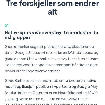
Tre forskjeller som endrer
alt
01
Native app vs webverktøy: to produkter, to
målgrupper
Glide utmerker seg i ett presist tilfelle: ta eksisterende
data i Google Sheets, Airtable eller en SQL-database og
gjøre det om til et webarbeidsverktøy for et internt team.
Det er reell verdi for operative team som håndterer lager,
planer eller supporthenvendelser.
GoodBarber løser et annet problem: å bygge en
native
mobilapplikasjon, publisert i App Store og Google Play
,
for sluttbrukere. Outputet er en binærfil kompilert i Swift
(iOS) og Kotlin (Android) — ikke en WebView, ikke et
innkapslet webgrensesnitt. Når brukerne dine laster ned