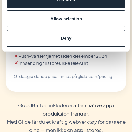
—
Allow selection
Webgrensesnitt inkludert i basisabonnementet
Datakildetilkobling kreves (Google Sheets,
Deny
Airtable, SQL…)
Native mobil-output ikke tilgjengelig
Push-varsler fjernet siden desember 2024
Innsending til stores ikke relevant
Glides gjeldende priser finnes på glide.com/pricing.
GoodBarber inkluderer
alt en native app i
produksjon trenger
.
Med Glide får du et kraftig webverktøy for dataene
dine — men ikke en app i stores.