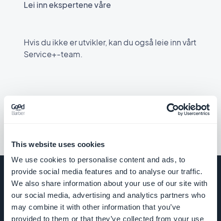
Lei inn ekspertene våre
Eksempler på kode
Tilpassede innholdsstrømmer
Få utløp for kreativiteten din ved å utforske de praktiske
Med en tilpasset innholdsstrøm kan du synkronisere innholdet du
eksemplene som er tilgjengelige på Github. Disse konkrete
administrerer med et tredjeparts CMS, inn i appen din. Innholdet
Hvis du ikke er utvikler, kan du også leie inn vårt
eksemplene vil veilede deg i utviklingen av unike funksjoner og gi
vises i GoodBarbers innebygde maler og drar nytte av alle
Service+-team.
deg en konstant kilde til inspirasjon.
funksjonene i appen din.
Se eksempler på GitHub
Utforsk den egendefinerte
feeddokumentasjonen
.
For innholdsappen din
Ta kontakt med Service+
Du kan administrere data knyttet til brukerne dine (med
Authentication-utvidelsen), samt hente ut trafikkstatistikk for
appen din.
This website uses cookies
We use cookies to personalise content and ads, to
Online-hjelp
provide social media features and to analyse our traffic.
We also share information about your use of our site with
our social media, advertising and analytics partners who
For e-handelsappen din
SELSKAP
may combine it with other information that you’ve
provided to them or that they’ve collected from your use
Du kan administrere data knyttet til produkter, kunder og