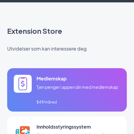
Extension Store
Utvidelser som kan interessere deg
Medlemskap
Tjen penger i appen din med medlemskap
$49/måned
Innholdsstyringssystem