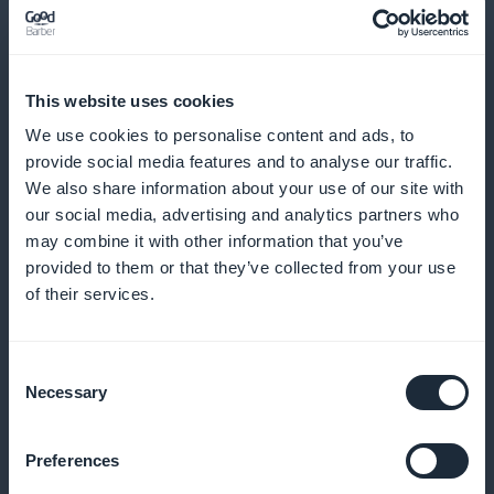
This website uses cookies
Detaljert statistikk for en raffinert strategi
We use cookies to personalise content and ads, to
provide social media features and to analyse our traffic.
Visualiser og analyser abonnentenes atferd for å
We also share information about your use of our site with
our social media, advertising and analytics partners who
forbedre innholdet og markedsføringsstrategiene
may combine it with other information that you’ve
dine
provided to them or that they’ve collected from your use
of their services.
Direkte markedsføring på hjemmesiden
Consent
Necessary
Selection
Integrer widgeter på startskjermen for å fremme
abonnementer og øke konverteringen direkte
Preferences