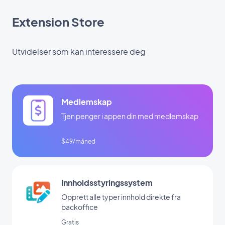
Extension Store
Utvidelser som kan interessere deg
Medlemskap
Tjen penger i appen din med medlemskap
$49/måned
Innholdsstyringssystem
Opprett alle typer innhold direkte fra
backoffice
Gratis