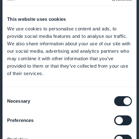
Nøyaktig analyse av abonnentenes
engasjement
This website uses cookies
Spor interaksjoner og juster tilbudene dine i henhold
We use cookies to personalise content and ads, to
til brukernes preferanser, slik at du hele tiden kan
provide social media features and to analyse our traffic.
forbedre innholdet ditt
We also share information about your use of our site with
our social media, advertising and analytics partners who
may combine it with other information that you’ve
provided to them or that they’ve collected from your use
Salgsfremmende widget på startsiden
of their services.
Bruk widgeter for å fremheve abonnementer direkte
Consent
på startskjermen og øke antall abonnementer
Necessary
Selection
Preferences
Ingen provisjon på
abonnementsinntekter