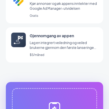
Kjør annonser og øk appens inntekter med
Google Ad Manager-utvidelsen
Gratis
Gjennomgang av appen
Lag en integrert veiledning og veiled
brukerne gjennom den første lanseringen
av appen din
$5/måned