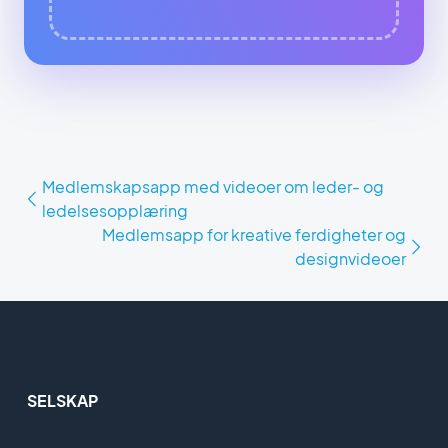
Medlemskapsapp med videoer om leder- og
ledelsesopplæring
Medlemsapp for kreative ferdigheter og
designvideoer
SELSKAP