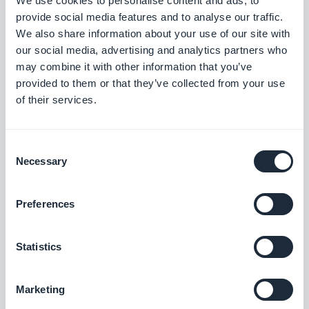
Kjør annonser og øk appens inntekter med
We use cookies to personalise content and ads, to
Google Ad Manager-utvidelsen
provide social media features and to analyse our traffic.
We also share information about your use of our site with
Gratis
our social media, advertising and analytics partners who
may combine it with other information that you’ve
provided to them or that they’ve collected from your use
Meta Audience Network Native Ads
of their services.
Driv frem interaksjon og øk fortjenesten
med native-annonser som smelter naturlig
sammen med grensesnittet ditt (tidligere
Gratis
Consent
Facebook Native Ads)
Necessary
Selection
Gjennomgang av appen
Preferences
Lag en integrert veiledning og veiled
brukerne gjennom den første lanseringen
Statistics
av appen din
$5/måned
Marketing