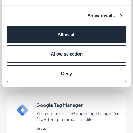
Google AMP - akselererte
mobilsider
Show details
Øk synligheten og generer mer trafikk på
din Progressive Web App
Gratis
Allow all
Allow selection
RSS-feed
Synkroniser eksternt nettinnhold til appen
din med GoodBarbers RSS-feed-
Deny
integrasjon.
Gratis
Google Tag Manager
Koble appen din til Google Tag Manager for
å få ytterligere bruksstatistikk
Gratis