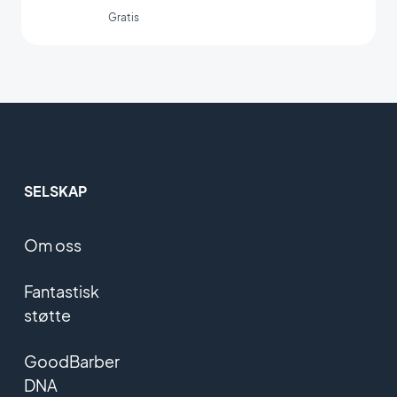
GoodBarber-integreringen.
Gratis
SELSKAP
Om oss
Fantastisk
støtte
GoodBarber
DNA