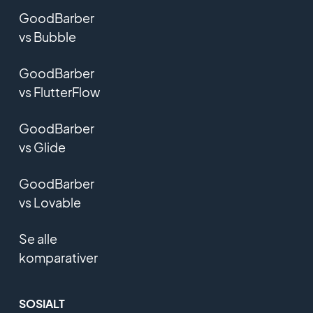
GoodBarber
vs Bubble
GoodBarber
vs FlutterFlow
GoodBarber
vs Glide
GoodBarber
vs Lovable
Se alle
komparativer
SOSIALT