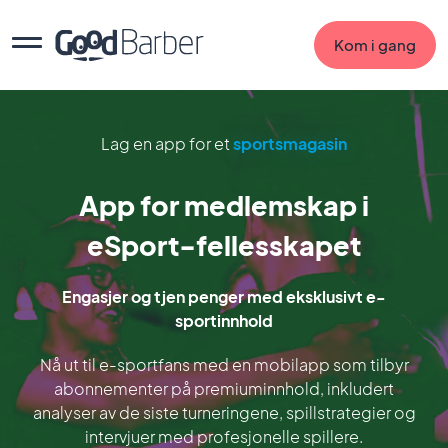
Kom i gang
Lag en app for et
sportsmagasin
App for medlemskap i
eSport-fellesskapet
Engasjer og tjen penger med eksklusivt e-
sportinnhold
Nå ut til e-sportfans med en mobilapp som tilbyr
abonnementer på premiuminnhold, inkludert
analyser av de siste turneringene, spillstrategier og
intervjuer med profesjonelle spillere.