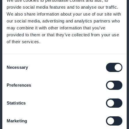
We use cookies to personalise content and ads, to
innholdsstrategi
provide social media features and to analyse our traffic.
We also share information about your use of our site with
Analysere engasjement og trender for å bedre
our social media, advertising and analytics partners who
målrette e-sportsfansenes preferanser
may combine it with other information that you’ve
provided to them or that they’ve collected from your use
of their services.
Synlig promotering i resepsjonen
Consent
Necessary
Selection
Gjør oppmerksom på abonnementene dine med
kampanjer som er umiddelbart synlige fra startsiden
Preferences
Statistics
100 % av inntektene til deg
Behold alle inntektene som genereres av
Marketing
abonnementene dine, uten provisjon