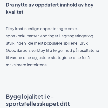
Dra nytte av oppdatert innhold av høy
kvalitet
Tilby kontinuerlige oppdateringer om e-
sportkonkurranser, endringer i lagrangeringer og
utviklingen i de mest populære spillene. Bruk
GoodBarbers verktøy til å følge med på resultatene
til varene dine og justere strategiene dine for å
maksimere inntektene.
Bygg lojalitet i e-
sportsfellesskapet ditt