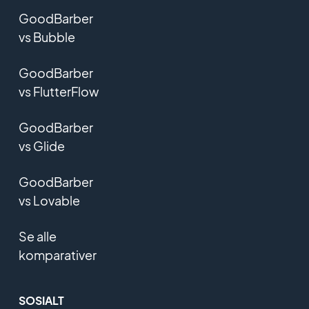
GoodBarber
vs Bubble
GoodBarber
vs FlutterFlow
GoodBarber
vs Glide
GoodBarber
vs Lovable
Se alle
komparativer
SOSIALT