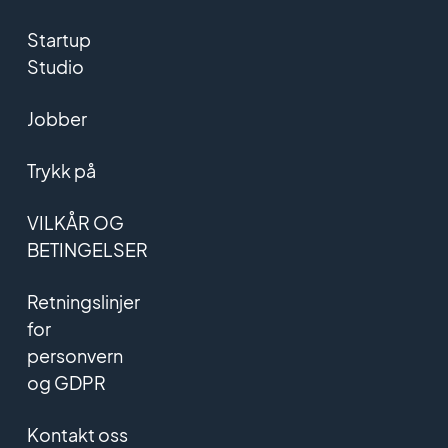
Startup
Studio
Jobber
Trykk på
VILKÅR OG
BETINGELSER
Retningslinjer
for
personvern
og GDPR
Kontakt oss