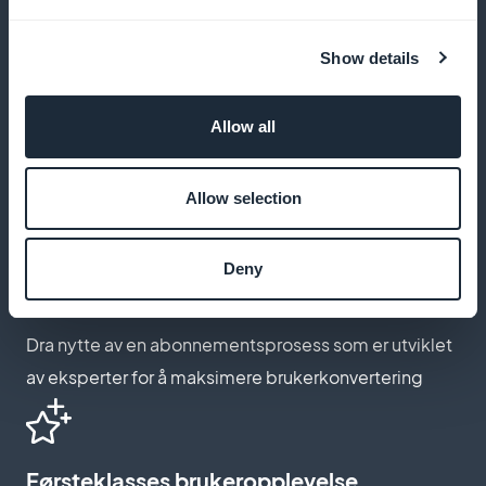
Show details
Tilpass abonnementssiden
Allow all
Lag en abonnementsside som gjenspeiler
dynamikken og energien i e-sportsmiljøet
Allow selection
Deny
Ekspertoptimalisert forsikringstegning
Dra nytte av en abonnementsprosess som er utviklet
av eksperter for å maksimere brukerkonvertering
Førsteklasses brukeropplevelse