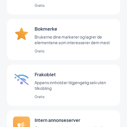
Gratis
Bokmerke
Brukerne dine markerer og lagrer de
elementene som interesserer dem mest
Gratis
Frakoblet
Appens innhold er tilgjengelig selv uten
tilkobling
Gratis
Intern annonseserver