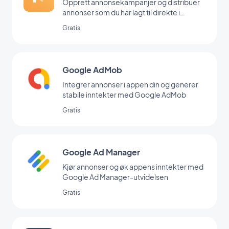
Opprett annonsekampanjer og distribuer
annonser som du har lagt til direkte i
backoffice
Gratis
Google AdMob
Integrer annonser i appen din og generer
stabile inntekter med Google AdMob
Gratis
Google Ad Manager
Kjør annonser og øk appens inntekter med
Google Ad Manager-utvidelsen
Gratis