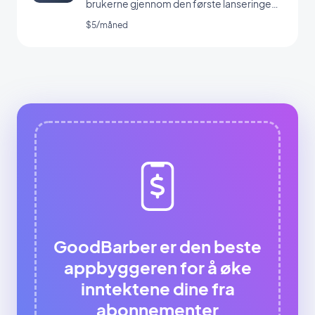
brukerne gjennom den første lanseringen
av appen din
$5/måned
GoodBarber er den beste
appbyggeren for å øke
inntektene dine fra
abonnementer