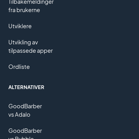
Tilbakemeldinger
fra brukerne
Utviklere
Utvikling av
tilpassede apper
Ordliste
ALTERNATIVER
GoodBarber
vs Adalo
GoodBarber
vs Bubble