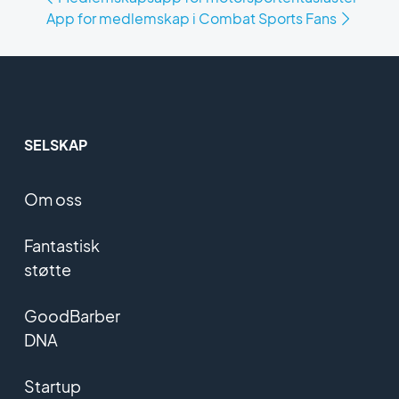
App for medlemskap i Combat Sports Fans
SELSKAP
Om oss
Fantastisk
støtte
GoodBarber
DNA
Startup