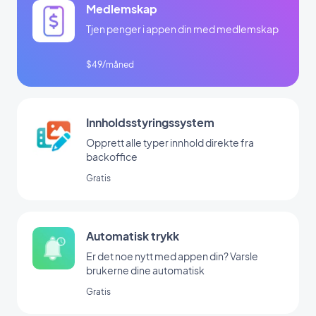
Medlemskap
Tjen penger i appen din med medlemskap
$49/måned
Innholdsstyringssystem
Opprett alle typer innhold direkte fra
backoffice
Gratis
Automatisk trykk
Er det noe nytt med appen din? Varsle
brukerne dine automatisk
Gratis