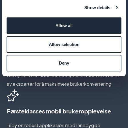
Show details
Tilpass abonnementssiden
Lag en abonnementsside som gjenspeiler energien
Allow all
og lidenskapen til basketballfansen
Allow selection
Ekspertoptimalisert forsikringstegning
Deny
Dra nytte av en abonnementsprosess som er utviklet
av eksperter for å maksimere brukerkonvertering
Førsteklasses mobil brukeropplevelse
Tilby en robust applikasjon med innebygde