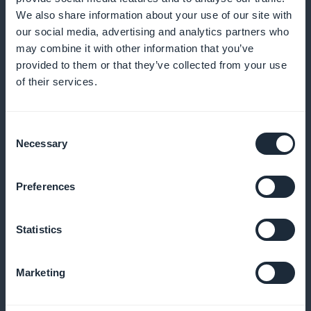
Analysere engasjement og trender for å bedre
We also share information about your use of our site with
målrette basketballfansenes preferanser
our social media, advertising and analytics partners who
may combine it with other information that you’ve
provided to them or that they’ve collected from your use
of their services.
Synlig promotering i resepsjonen
Markedsfør abonnementene dine med attraktive
Consent
Necessary
Selection
kampanjer direkte fra hjemmesiden
Preferences
100 % av inntektene til deg
Statistics
Dra nytte av hele inntekten som genereres av
abonnementssalg, uten provisjon
Marketing