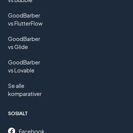
GoodBarber
vs FlutterFlow
GoodBarber
vs Glide
GoodBarber
vs Lovable
Se alle
komparativer
SOSIALT
Facebook