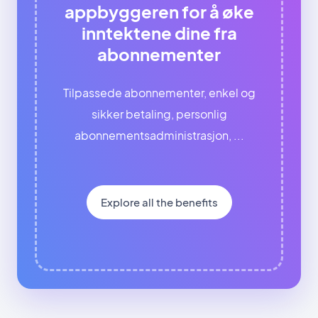
appbyggeren for å øke
inntektene dine fra
abonnementer
Tilpassede abonnementer, enkel og
sikker betaling, personlig
abonnementsadministrasjon, ...
Explore all the benefits