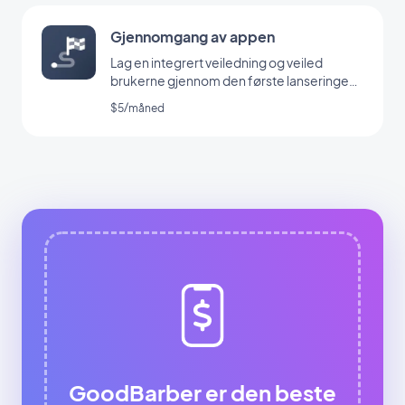
Gjennomgang av appen
Lag en integrert veiledning og veiled
brukerne gjennom den første lanseringen
av appen din
$5/måned
GoodBarber er den beste