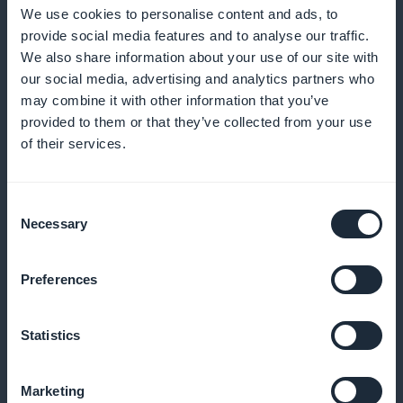
We use cookies to personalise content and ads, to
provide social media features and to analyse our traffic.
We also share information about your use of our site with
Detaljerte analyser for abonnementer
our social media, advertising and analytics partners who
may combine it with other information that you’ve
Analyser veksten i antall abonnenter, og tilpass
provided to them or that they’ve collected from your use
innholdet ditt i henhold til dataene som samles inn
of their services.
Consent
Abonnementswidget på startsiden
Necessary
Selection
Få umiddelbar oppmerksomhet med
Preferences
abonnementstilbud fremhevet på hjemmesiden din
Statistics
100 % av inntektene til deg
Marketing