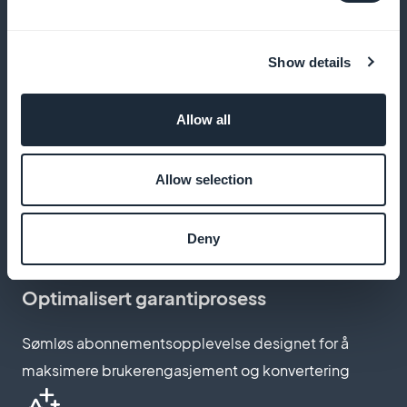
Alle abonnementsinntekter er helt og holdent dine,
uten skjulte kostnader
Show details
Allow all
Tilpass abonnementssidene dine
Allow selection
Lag sider som gjenspeiler merkevarens stil og verdi
for bedre konvertering
Deny
Optimalisert garantiprosess
Sømløs abonnementsopplevelse designet for å
maksimere brukerengasjement og konvertering