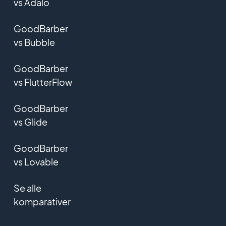
vs Adalo
GoodBarber
vs Bubble
GoodBarber
vs FlutterFlow
GoodBarber
vs Glide
GoodBarber
vs Lovable
Se alle
komparativer