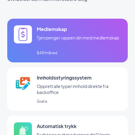
Medlemskap
Tjen penger i appen din med medlemskap
$49/måned
Innholdsstyringssystem
Opprett alle typer innhold direkte fra
backoffice
Gratis
Automatisk trykk
Er det noe nytt med appen din? Varsle