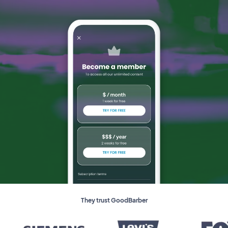
They trust GoodBarber