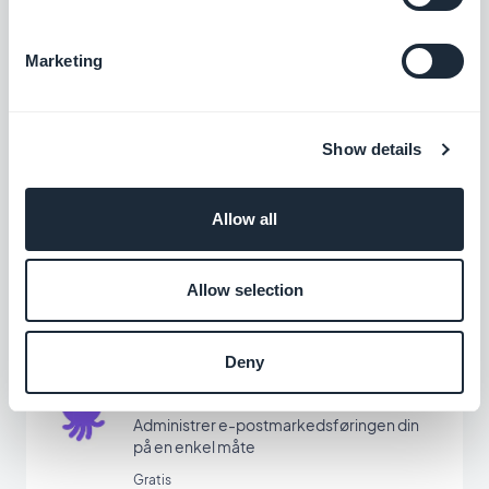
Twilio
Marketing
Automatiser kommunikasjonen din
Gratis
Show details
ActiveCampaign
Allow all
Automatiser kundeopplevelsen og spar tid
Allow selection
Gratis
Deny
E-postOctopus
Administrer e-postmarkedsføringen din
på en enkel måte
Gratis