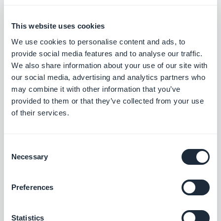
Kjøp igjen
Tilby kundene dine å fornye en
eksisterende bestilling med ett klikk
This website uses cookies
$5/måned
We use cookies to personalise content and ads, to
provide social media features and to analyse our traffic.
We also share information about your use of our site with
our social media, advertising and analytics partners who
Facebook-butikker
may combine it with other information that you’ve
Selg produktene dine direkte i Facebook-
provided to them or that they’ve collected from your use
butikker
of their services.
Gratis
Consent
Necessary
Selection
KlikkSend
Legg til tekstmeldingsfunksjonalitet og
automatiseringer i appen din
Preferences
Gratis
Statistics