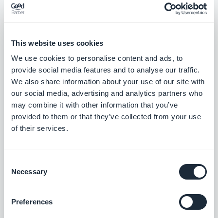
Koble GoodBarber-appen til Outlook-e-
posten din
Gratis
This website uses cookies
We use cookies to personalise content and ads, to
Hubspot
provide social media features and to analyse our traffic.
We also share information about your use of our site with
Optimaliser de interne systemene dine og
our social media, advertising and analytics partners who
øk veksten i virksomheten din
may combine it with other information that you’ve
Gratis
provided to them or that they’ve collected from your use
of their services.
Gjennomgang av appen
Consent
Lag en integrert veiledning og veiled
Necessary
brukerne gjennom den første lanseringen
Selection
av appen din
$5/måned
Preferences