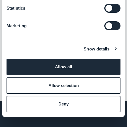
ChatGPT
Statistics
Gi appen din kraft med kunstig intelligens
Marketing
Gratis
Show details
Frakoblet
Appens innhold er tilgjengelig selv uten
tilkobling
Allow all
Gratis
Allow selection
Deny