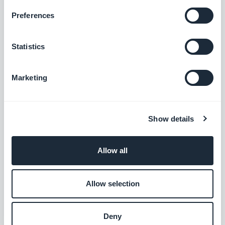
Lag en integrert veiledning og veiled
Preferences
brukerne gjennom den første lanseringen
av appen din
$5/måned
Statistics
ChatGPT
Marketing
Gi appen din kraft med kunstig intelligens
Gratis
Show details
Allow all
Frakoblet
Appens innhold er tilgjengelig selv uten
tilkobling
Allow selection
Gratis
Deny