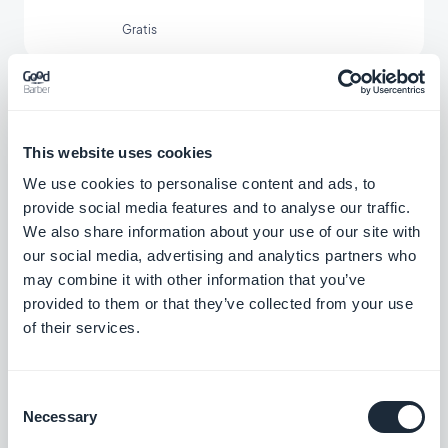
Gratis
Microsoft Outlook
Koble GoodBarber-appen til Outlook-e-
This website uses cookies
posten din
We use cookies to personalise content and ads, to
Gratis
provide social media features and to analyse our traffic.
We also share information about your use of our site with
our social media, advertising and analytics partners who
Hubspot
may combine it with other information that you’ve
Optimaliser de interne systemene dine og
provided to them or that they’ve collected from your use
øk veksten i virksomheten din
of their services.
Gratis
Consent
Necessary
Selection
Gjennomgang av appen