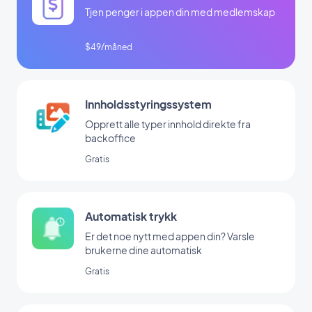
Tjen penger i appen din med medlemskap
$49/måned
Innholdsstyringssystem
Opprett alle typer innhold direkte fra
backoffice
Gratis
Automatisk trykk
Er det noe nytt med appen din? Varsle
brukerne dine automatisk
Gratis