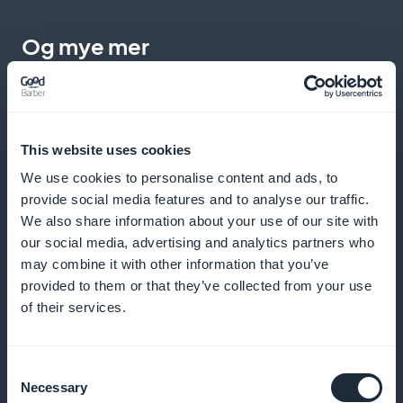
Og mye mer
This website uses cookies
We use cookies to personalise content and ads, to
provide social media features and to analyse our traffic.
Detaljert statistikk over deltakere på
We also share information about your use of our site with
faglige konferanser og seminarer
our social media, advertising and analytics partners who
may combine it with other information that you’ve
Få tilgang til presise analyser av abonnentene dine
provided to them or that they’ve collected from your use
of their services.
og optimaliser innholdsstrategien din
Consent
Necessary
Selection
Widget for abonnementskampanje