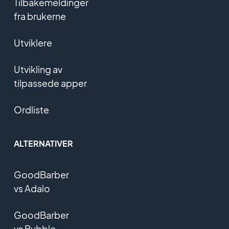
Tilbakemeldinger
fra brukerne
Utviklere
Utvikling av
tilpassede apper
Ordliste
ALTERNATIVER
GoodBarber
vs Adalo
GoodBarber
vs Bubble