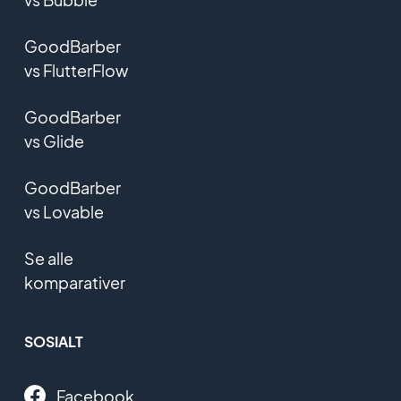
GoodBarber
vs FlutterFlow
GoodBarber
vs Glide
GoodBarber
vs Lovable
Se alle
komparativer
SOSIALT
Facebook