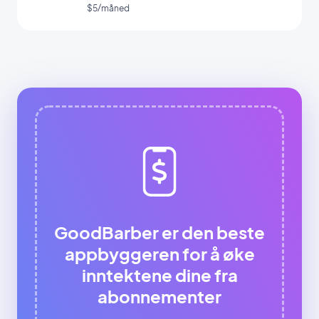
av appen din
$5/måned
GoodBarber er den beste
appbyggeren for å øke
inntektene dine fra
abonnementer