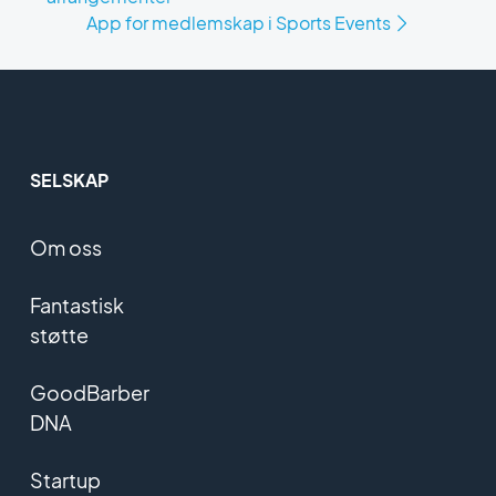
App for medlemskap i Sports Events
SELSKAP
Om oss
Fantastisk
støtte
GoodBarber
DNA
Startup