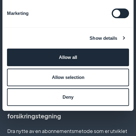
Inntektsmaksimering uten provisjon
Marketing
Behold 100 % av abonnementsinntektene, uten
skjulte gebyrer eller provisjoner
Show details
Sofistikert abonnementstilpasning
Allow all
Lag en abonnementsside som gjenspeiler luksusen
Allow selection
og eksklusiviteten til innholdet ditt
Deny
Ekspertoptimalisering av
forsikringstegning
Dra nytte av en abonnementsmetode som er utviklet