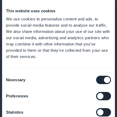
Dybdegående analyse av motetrender
This website uses cookies
We use cookies to personalise content and ads, to
Tilbyr dyp innsikt i utviklingen innen luksusmote, og
provide social media features and to analyse our traffic.
hjelper abonnentene med å holde seg i forkant av
We also share information about your use of our site with
our social media, advertising and analytics partners who
utviklingen
may combine it with other information that you’ve
provided to them or that they’ve collected from your use
of their services.
Økt synlighet rett fra startsiden
Consent
Sørg for at abonnementstilbudene dine er
Necessary
Selection
umiddelbart synlige og attraktive så snart du går inn i
applikasjonen
Preferences
Statistics