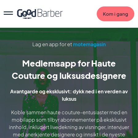
Kom i gang
Lag en app for et
motemagasin
Medlemsapp for Haute
Couture og luksusdesignere
Avantgarde og eksklusivt: dykk ned i en verden av
luksus
Koble sammen haute couture-entusiaster med en
mobilapp som tilbyr abonnementer på eksklusivt
innhold, inkludert livedekning av visninger, intervjuer
med anerkjente designere og innsikt i de nyeste