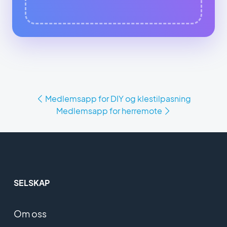
Medlemsapp for DIY og klestilpasning
Medlemsapp for herremote
SELSKAP
Om oss