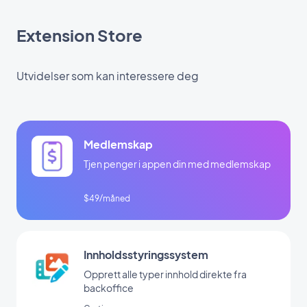
Extension Store
Utvidelser som kan interessere deg
Medlemskap
Tjen penger i appen din med medlemskap
$49/måned
Innholdsstyringssystem
Opprett alle typer innhold direkte fra
backoffice