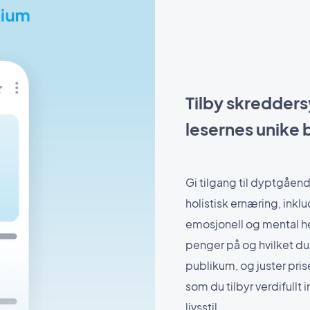
Tilby skredders
lesernes unike
Gi tilgang til dyptgåend
holistisk ernæring, inkl
emosjonell og mental hel
penger på og hvilket du vil
publikum, og juster pri
som du tilbyr verdifullt
livsstil.