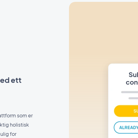
med ett
attform som er
ktig holistisk
lig for