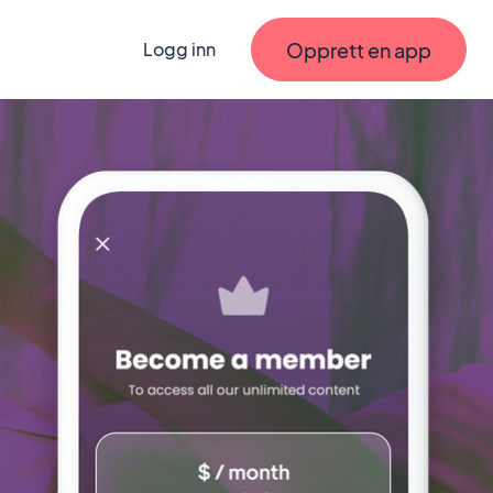
Opprett en app
Logg inn