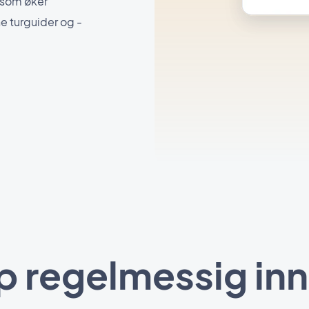
e som øker
ne turguider og -
p regelmessig inn