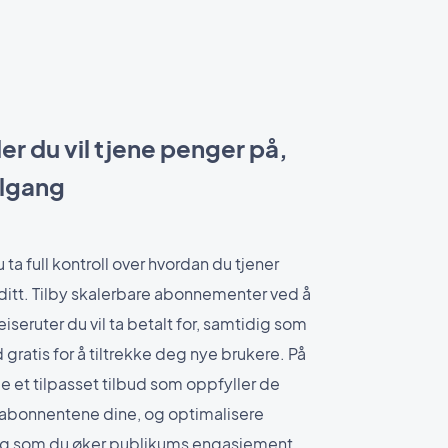
er du vil tjene penger på,
tilgang
a full kontroll over hvordan du tjener
ditt. Tilby skalerbare abonnementer ved å
reiseruter du vil ta betalt for, samtidig som
gratis for å tiltrekke deg nye brukere. På
 et tilpasset tilbud som oppfyller de
 abonnentene dine, og optimalisere
ig som du øker publikums engasjement.