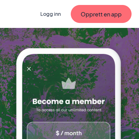
Opprett en app
Logg inn