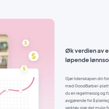
Øk verdien av e
løpende lønns
Gjør lidenskapen din for 
med GoodBarber-plattfo
du en regelmessig og fo
avgjørende for å planle
verktøy gjør det mulig f