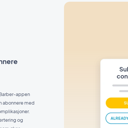
onnere
dBarber-appen
kan abonnere med
komplikasjoner.
ertering og