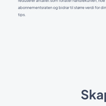
reduserer antallet som forlater handlekurven, no
abonnementsraten og bidrar til større verdi for di
tips.
Ska