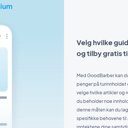
Velg hvilke guid
og tilby gratis 
Med GoodBarber kan du t
penger på turinnholdet 
velge hvilke artikler og 
du beholder noe innhold 
denne måten kan du lage
spesifikke behovene til
inntektene dine samtid