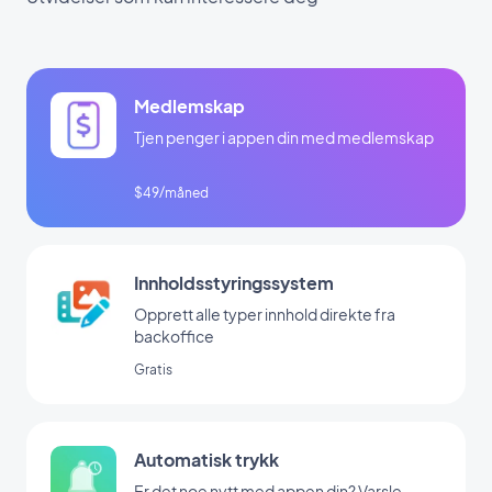
Medlemskap
Tjen penger i appen din med medlemskap
$49/måned
Innholdsstyringssystem
Opprett alle typer innhold direkte fra
backoffice
Gratis
Automatisk trykk
Er det noe nytt med appen din? Varsle