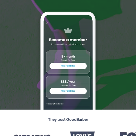
They trust GoodBarber