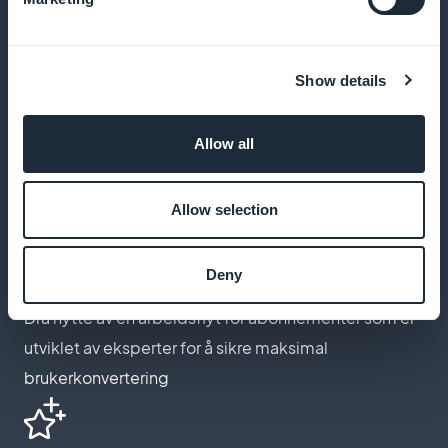
Show details
Tilpass abonnementssiden
Lag en abonnementsside som gjenspeiler
Allow all
elegansen og stilen i moteinnholdet ditt
Allow selection
Ekspertoptimalisert forsikringstegning
Deny
Dra nytte av en arbeidsflyt for abonnementer som er
utviklet av eksperter for å sikre maksimal
brukerkonvertering