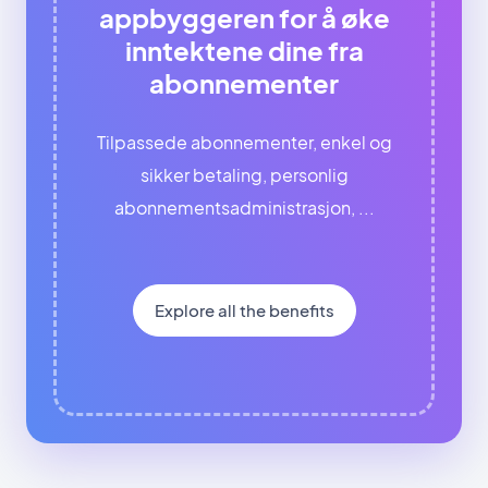
appbyggeren for å øke
inntektene dine fra
abonnementer
Tilpassede abonnementer, enkel og
sikker betaling, personlig
abonnementsadministrasjon, ...
Explore all the benefits