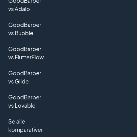
GoodBarber
vs Adalo
GoodBarber
vs Bubble
GoodBarber
vs FlutterFlow
GoodBarber
vs Glide
GoodBarber
vs Lovable
Se alle
komparativer