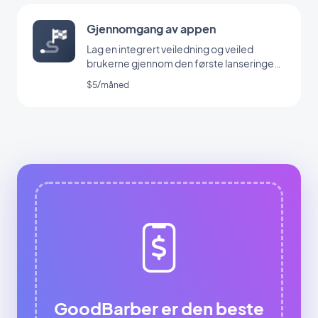
Gjennomgang av appen
Lag en integrert veiledning og veiled
brukerne gjennom den første lanseringen
av appen din
$5/måned
GoodBarber er den beste