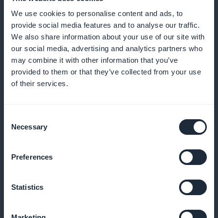
innholdsstrategi
We use cookies to personalise content and ads, to
provide social media features and to analyse our traffic.
Bruk nøyaktige data til å finjustere innholdsstrategien
We also share information about your use of our site with
din, spesielt rettet mot moteentusiasters interesser
our social media, advertising and analytics partners who
may combine it with other information that you’ve
provided to them or that they’ve collected from your use
of their services.
Synlig promotering i resepsjonen
Fremhev abonnementene dine med elegante,
Consent
Necessary
Selection
iøynefallende kampanjer rett fra startsiden
Preferences
100 % av inntektene til deg
Statistics
Dra nytte av hele inntekten som genereres av
abonnementssalg, uten provisjon
Marketing