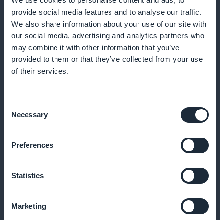
We use cookies to personalise content and ads, to
provide social media features and to analyse our traffic.
Statistikk i sanntid
We also share information about your use of our site with
our social media, advertising and analytics partners who
Oppdag lesernes preferanser med detaljert
may combine it with other information that you’ve
provided to them or that they’ve collected from your use
statistikk
of their services.
Consent
Synlig markedsføring
Necessary
Selection
Gjør oppmerksom på abonnementstilbudene dine
Preferences
med en egen widget
Statistics
100 % av inntektene til deg
Marketing
Maksimer fortjenesten din: all inntekt som genereres