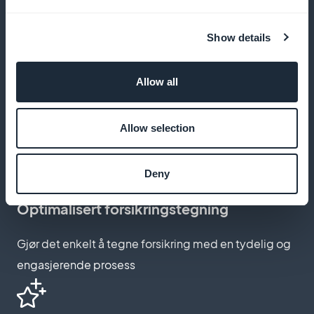
er din
Show details
Allow all
Avansert tilpasning
Tilpass abonnementssidens estetikk til merkevaren
Allow selection
din
Deny
Optimalisert forsikringstegning
Gjør det enkelt å tegne forsikring med en tydelig og
engasjerende prosess