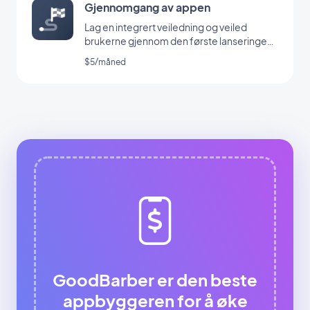
Gjennomgang av appen
Lag en integrert veiledning og veiled
brukerne gjennom den første lanseringen
av appen din
$5/måned
GoodBarber er den beste
appbyggeren for å øke