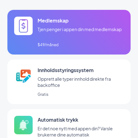
Medlemskap
Tjen penger i appen din med medlemskap
$49/måned
Innholdsstyringssystem
Opprett alle typer innhold direkte fra
backoffice
Gratis
Automatisk trykk
Er det noe nytt med appen din? Varsle
brukerne dine automatisk