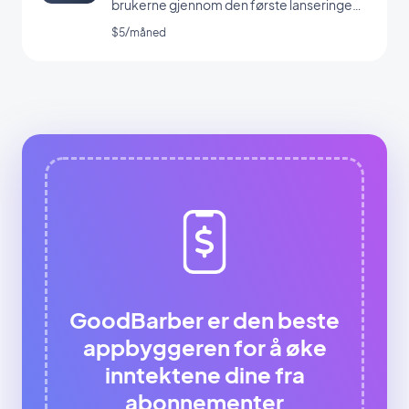
brukerne gjennom den første lanseringen
av appen din
$5/måned
GoodBarber er den beste
appbyggeren for å øke
inntektene dine fra
abonnementer