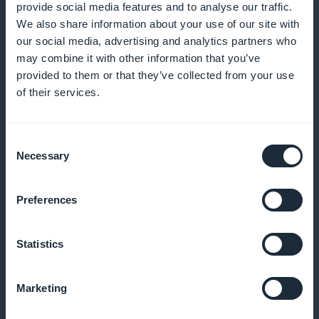
provide social media features and to analyse our traffic.
We also share information about your use of our site with
Analyser brukerinteraksjon for å forbedre
our social media, advertising and analytics partners who
innholdstilbudene dine
may combine it with other information that you’ve
provided to them or that they’ve collected from your use
of their services.
Effektiv markedsføring
Consent
Bruk widgets for å fremheve abonnementstilbudene
Necessary
Selection
dine i appens grensesnitt
Preferences
Ingen provisjon
Statistics
Få mest mulig ut av inntekten din uten provisjon på
Marketing
salg