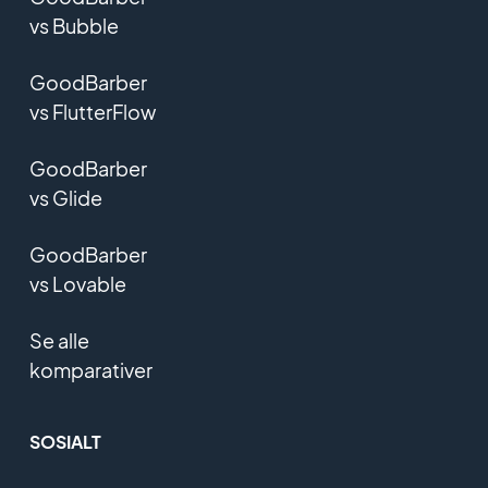
vs Bubble
GoodBarber
vs FlutterFlow
GoodBarber
vs Glide
GoodBarber
vs Lovable
Se alle
komparativer
SOSIALT