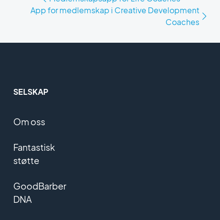
App for medlemskap i Creative Development
Coaches
SELSKAP
Om oss
Fantastisk
støtte
GoodBarber
DNA