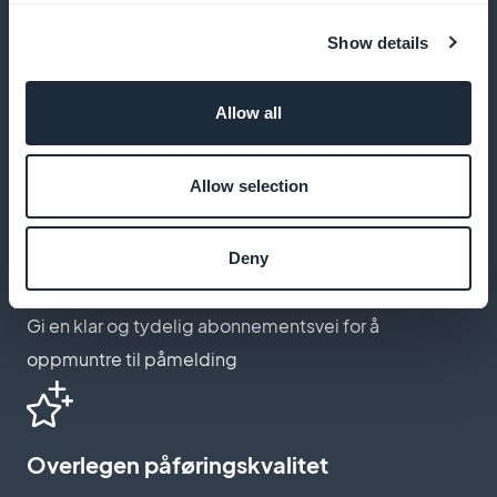
Show details
Tilpasning av design
Allow all
Tilpass appens utseende slik at den passer bedre til
merkevaren din
Allow selection
Deny
Intuitiv abonnementsprosess
Gi en klar og tydelig abonnementsvei for å
oppmuntre til påmelding
Overlegen påføringskvalitet