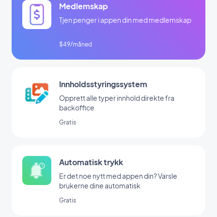
Medlemskap
Tjen penger i appen din med medlemskap
$49/måned
Innholdsstyringssystem
Opprett alle typer innhold direkte fra
backoffice
Gratis
Automatisk trykk
Er det noe nytt med appen din? Varsle
brukerne dine automatisk
Gratis