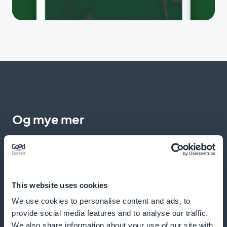
Og mye mer
This website uses cookies
We use cookies to personalise content and ads, to
Analyse av abonnentdata
provide social media features and to analyse our traffic.
We also share information about your use of our site with