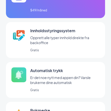
$49/måned
Innholdsstyringssystem
Opprett alle typer innhold direkte fra
backoffice
Gratis
Automatisk trykk
Er det noe nytt med appen din? Varsle
brukerne dine automatisk
Gratis
Bokmerke