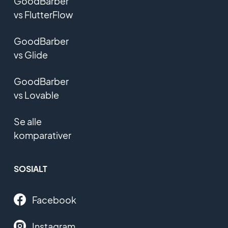
GoodBarber
vs FlutterFlow
GoodBarber
vs Glide
GoodBarber
vs Lovable
Se alle
komparativer
SOSIALT
Facebook
Instagram