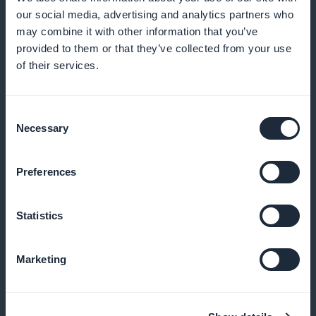
Bruk statistikk til å forbedre tilbudene dine og øke
our social media, advertising and analytics partners who
may combine it with other information that you’ve
lønnsomheten
provided to them or that they’ve collected from your use
of their services.
Salgsfremmende widget i appen
Consent
Necessary
Selection
Bruk widgeter til å markedsføre abonnementene
dine aktivt i appen din
Preferences
Statistics
Null provisjon på inntekter
Marketing
Behold 100 % av inntektene du genererer, uten
skjulte kostnader