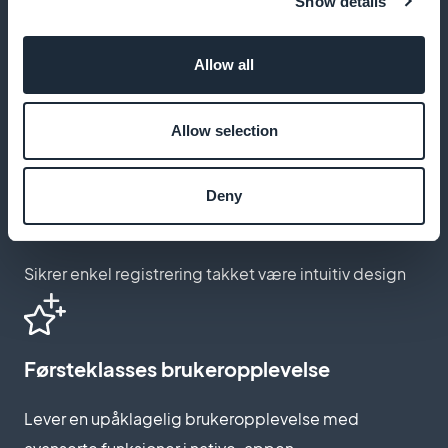
Show details
Tilpass grensesnittet for abonnement
Allow all
Opprett en abonnementsside som gjenspeiler
treningsmerkevaren din
Allow selection
Deny
Forenklet garantiprosess
Sikrer enkel registrering takket være intuitiv design
Førsteklasses brukeropplevelse
Lever en upåklagelig brukeropplevelse med