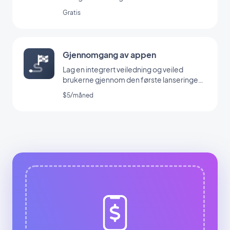
Gratis
Gjennomgang av appen
Lag en integrert veiledning og veiled
brukerne gjennom den første lanseringen
av appen din
$5/måned