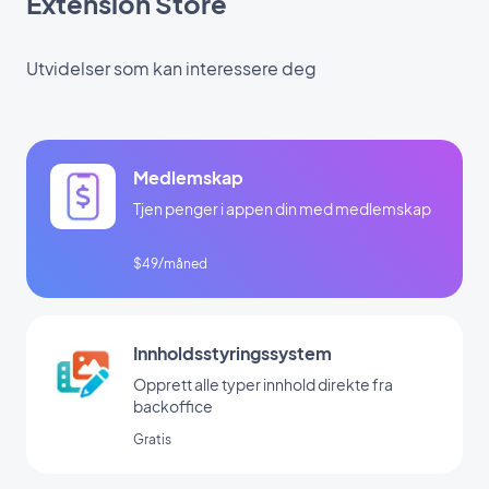
Extension Store
Utvidelser som kan interessere deg
Medlemskap
Tjen penger i appen din med medlemskap
$49/måned
Innholdsstyringssystem
Opprett alle typer innhold direkte fra
backoffice
Gratis