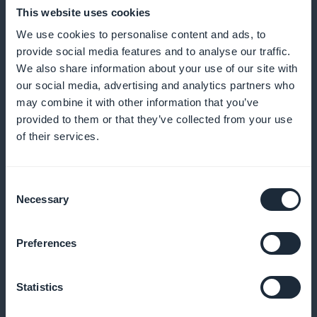
This website uses cookies
We use cookies to personalise content and ads, to
provide social media features and to analyse our traffic.
We also share information about your use of our site with
Analyse og fremdriftsovervåking
our social media, advertising and analytics partners who
may combine it with other information that you’ve
Bruk nøyaktige data for å tilpasse programmene til
provided to them or that they’ve collected from your use
utøvernes skiftende behov
of their services.
Consent
Necessary
Dynamisk markedsføring i appen
Selection
Engasjer utøverne med regelmessige kunngjøringer
Preferences
om nye økter og oppdateringer
Statistics