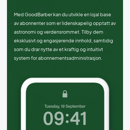
Med GoodBarber kan du utvikle en lojal base
av abonnenter som er lidenskapelig opptatt av
astronomi og verdensrommet. Tilby dem
eksklusivt og engasjerende innhold, samtidig
som du drar nytte av et kraftig og intuitivt
system for abonnementsadministrasjon.