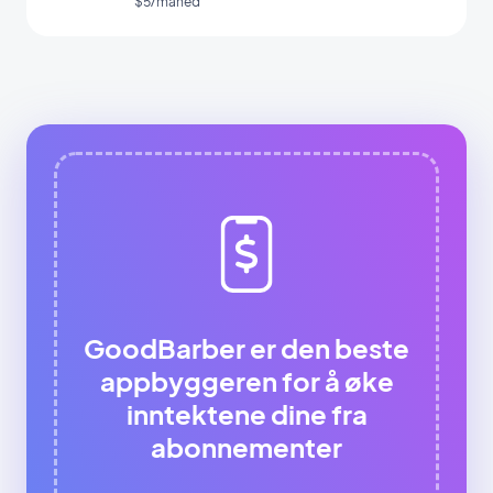
$5/måned
GoodBarber er den beste
appbyggeren for å øke
inntektene dine fra
abonnementer