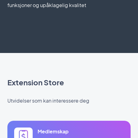
funksjoner og upåklagelig kvalitet
Extension Store
Utvidelser som kan interessere deg
Medlemskap