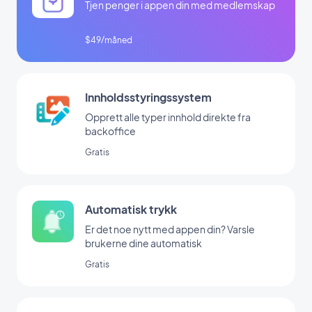
Tjen penger i appen din med medlemskap
$49/måned
Innholdsstyringssystem
Opprett alle typer innhold direkte fra
backoffice
Gratis
Automatisk trykk
Er det noe nytt med appen din? Varsle
brukerne dine automatisk
Gratis