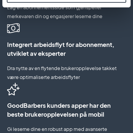
Lag en abonnementsside som gjenspeiler
merkevaren din og engasjerer leserne dine
Integrert arbeidsflyt for abonnement,
utviklet av eksperter
Dra nytte av en flytende brukeropplevelse takket
være optimaliserte arbeidsflyter
GoodBarbers kunders apper har den
beste brukeropplevelsen på mobil
Gi leserne dine en robust app med avanserte