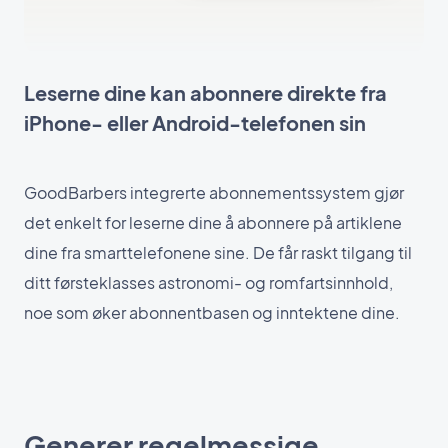
Leserne dine kan abonnere direkte fra
iPhone- eller Android-telefonen sin
GoodBarbers integrerte abonnementssystem gjør
det enkelt for leserne dine å abonnere på artiklene
dine fra smarttelefonene sine. De får raskt tilgang til
ditt førsteklasses astronomi- og romfartsinnhold,
noe som øker abonnentbasen og inntektene dine.
Generer regelmessige