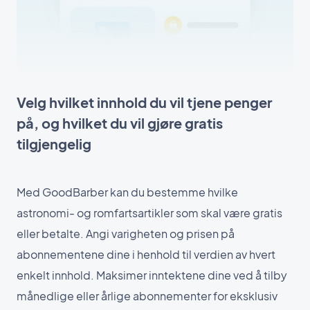
Velg hvilket innhold du vil tjene penger
på, og hvilket du vil gjøre gratis
tilgjengelig
Med GoodBarber kan du bestemme hvilke
astronomi- og romfartsartikler som skal være gratis
eller betalte. Angi varigheten og prisen på
abonnementene dine i henhold til verdien av hvert
enkelt innhold. Maksimer inntektene dine ved å tilby
månedlige eller årlige abonnementer for eksklusiv