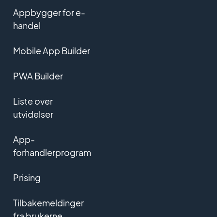
Appbygger for e-
handel
Mobile App Builder
PWA Builder
Liste over
utvidelser
App-
forhandlerprogram
Prising
Tilbakemeldinger
fra brukerne