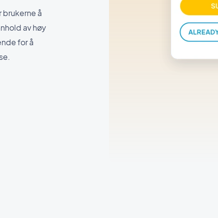
or brukerne å
innhold av høy
nde for å
se.