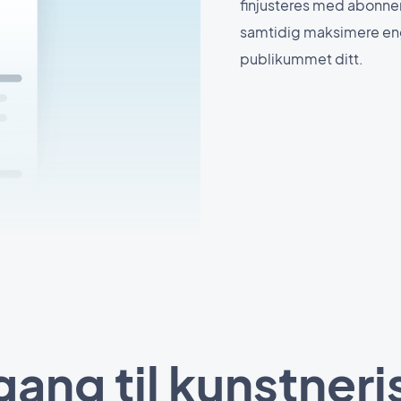
finjusteres med abonnem
samtidig maksimere en
publikummet ditt.
lgang til kunstner