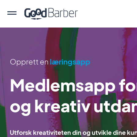
Opprett en
læringsapp
Medlemsapp for
og kreativ utda
Utforsk kreativiteten din og utvikle dine k