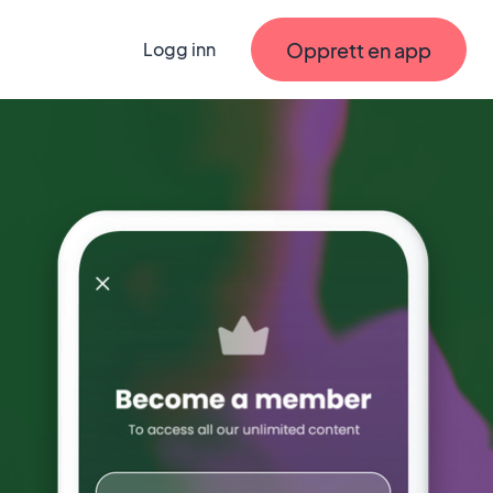
Opprett en app
Logg inn