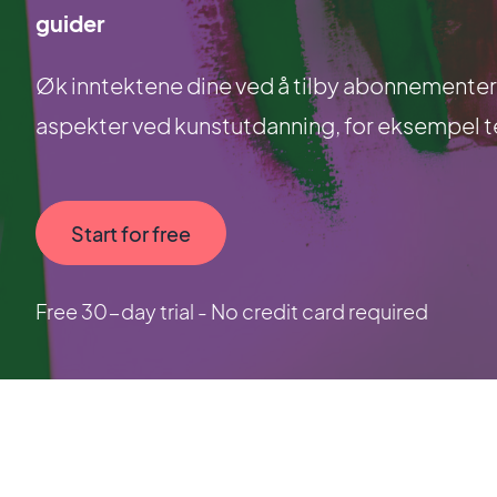
guider
Øk inntektene dine ved å tilby abonnementer
aspekter ved kunstutdanning, for eksempel teg
Start for free
Free 30-day trial - No credit card required