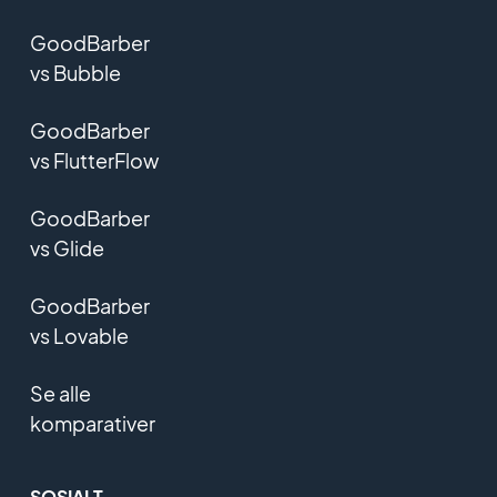
GoodBarber
vs Bubble
GoodBarber
vs FlutterFlow
GoodBarber
vs Glide
GoodBarber
vs Lovable
Se alle
komparativer
SOSIALT