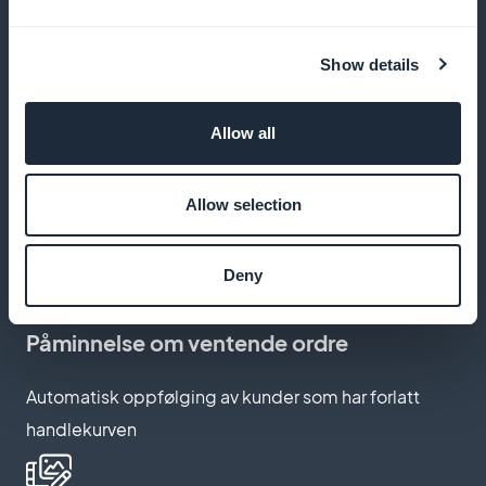
Tilby rabatter basert på kjøpshistorikk eller hendelser
Show details
Allow all
Applikasjon i bildet ditt
Allow selection
Publiser appen din under ditt eget merkenavn, uten
henvisning til en tredjepartsplattform
Deny
Påminnelse om ventende ordre
Automatisk oppfølging av kunder som har forlatt
handlekurven