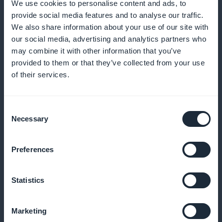
We use cookies to personalise content and ads, to
provide social media features and to analyse our traffic.
We also share information about your use of our site with
our social media, advertising and analytics partners who
Kjøp nå fra listen
may combine it with other information that you’ve
provided to them or that they’ve collected from your use
Aktiver hurtigkjøp for modellene dine uten å gå
of their services.
gjennom produktarket
Consent
Necessary
Selection
Push for hver nye funksjon
Preferences
Varsle kundene dine så snart en ny klokke er
tilgjengelig i appen din
Statistics
Marketing
Tilpassede kupongkoder