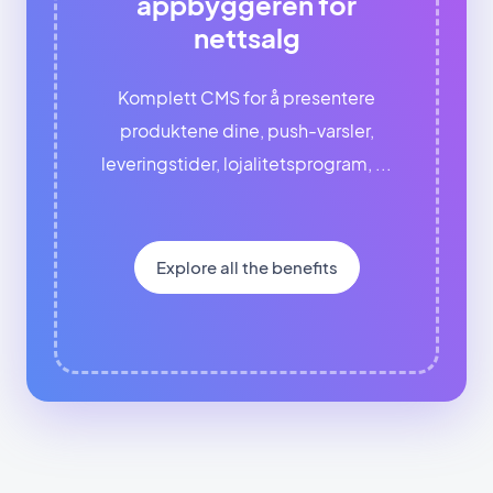
appbyggeren for
nettsalg
Komplett CMS for å presentere
produktene dine, push-varsler,
leveringstider, lojalitetsprogram, ...
Explore all the benefits