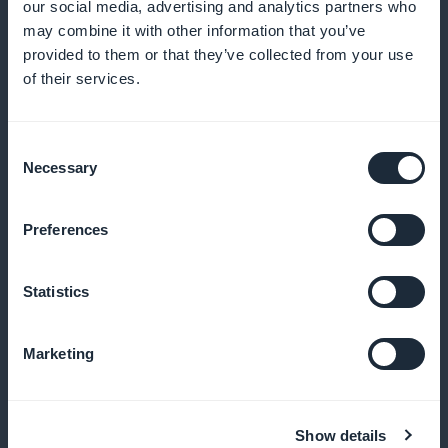
our social media, advertising and analytics partners who
may combine it with other information that you’ve
provided to them or that they’ve collected from your use
Målrettede push-varsler
of their services.
Informer abonnentene dine så snart et nytt verk er på
Consent
nett eller utsolgt
Necessary
Selection
Preferences
Tilpassede rabatter
Statistics
Tilby spesifikke rabatter avhengig av bruker, arbeid
eller periode
Marketing
100 % white label-app
Show details