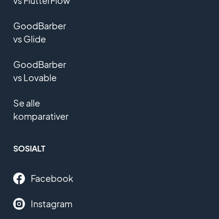
vs FlutterFlow
GoodBarber
vs Glide
GoodBarber
vs Lovable
Se alle
komparativer
SOSIALT
Facebook
Instagram