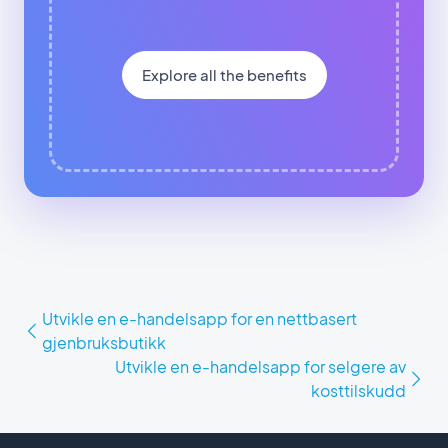
Explore all the benefits
Utvikle en e-handelsapp for en nettbasert
gjenbruksbutikk
Utvikle en e-handelsapp for selgere av
kosttilskudd