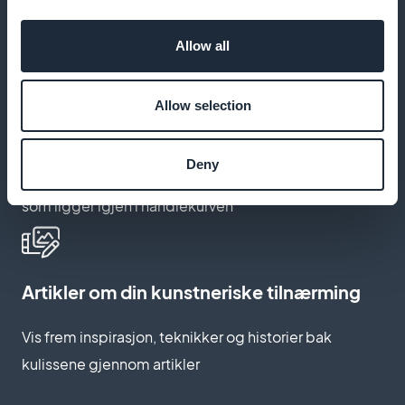
Din visuelle identitet fremheves, uten at GoodBarber
Allow all
nevnes
Allow selection
Relansering av forlatt kurv
Deny
Oppmuntre de besøkende til å fullføre kjøpet av verk
som ligger igjen i handlekurven
Artikler om din kunstneriske tilnærming
Vis frem inspirasjon, teknikker og historier bak
kulissene gjennom artikler