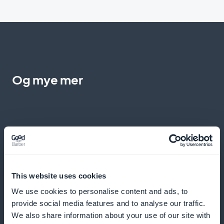
Og mye mer
Ekspresskjøp med ett klikk
This website uses cookies
We use cookies to personalise content and ads, to
Aktiver direkte kjøp fra listen over verkene dine for en
provide social media features and to analyse our traffic.
enklere surfeopplevelse
We also share information about your use of our site with