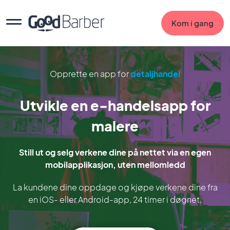
Kom i gang
Opprette en app for
detaljhandel
Utvikle en e-handelsapp for
malere
Still ut og selg verkene dine på nettet via en egen
mobilapplikasjon, uten mellomledd
La kundene dine oppdage og kjøpe verkene dine fra
en iOS- eller Android-app, 24 timer i døgnet.