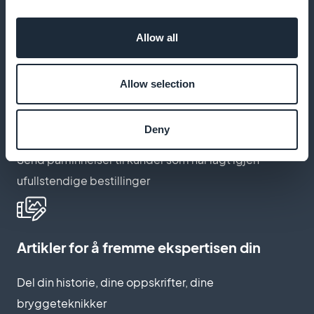
100 % white label-identitet
Vis kun merkevarebildet ditt på applikasjonen
Allow all
Allow selection
Har du glemt handlekurven din?
Automatisk relansering
Deny
Send påminnelser til kunder som har lagt igjen
ufullstendige bestillinger
Artikler for å fremme ekspertisen din
Del din historie, dine oppskrifter, dine
bryggeteknikker