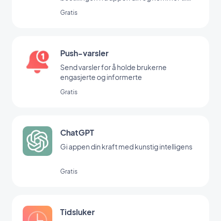
butikken din for å hente den
Gratis
Push-varsler
Send varsler for å holde brukerne
engasjerte og informerte
Gratis
ChatGPT
Gi appen din kraft med kunstig intelligens
Gratis
Tidsluker