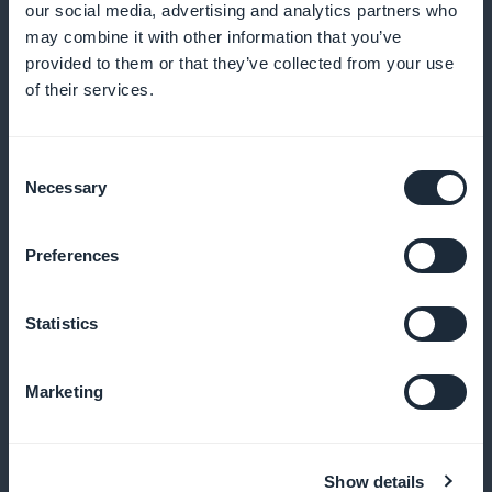
our social media, advertising and analytics partners who
may combine it with other information that you’ve
Godkjenn direkte betaling uten å åpne en produktfil
provided to them or that they’ve collected from your use
of their services.
Press på nye produkter
Consent
Necessary
Selection
Gi kundene beskjed når et nytt øl er tilgjengelig
Preferences
Kampanjekoder etter kjøperprofil
Statistics
Bruk automatiske rabatter i henhold til
kjøpspreferanser
Marketing
Show details