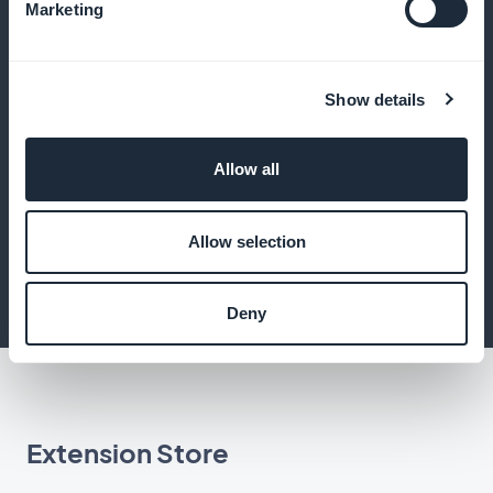
Marketing
Skrive artikler for å markedsføre
samleobjektene dine
Show details
Tilby artikler om historien og ektheten til
Allow all
gjenstandene som selges
Allow selection
Deny
Extension Store