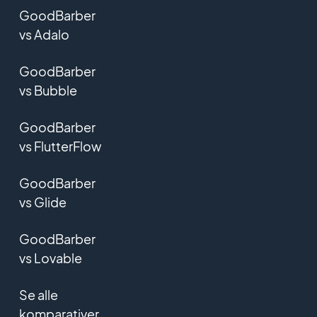
GoodBarber
vs Adalo
GoodBarber
vs Bubble
GoodBarber
vs FlutterFlow
GoodBarber
vs Glide
GoodBarber
vs Lovable
Se alle
komparativer