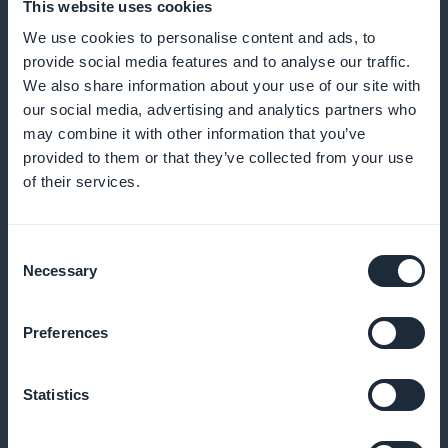
This website uses cookies
Bygg kundelojalitet ved å tilby rabatter på eksklusive
We use cookies to personalise content and ads, to
varer
provide social media features and to analyse our traffic.
We also share information about your use of our site with
our social media, advertising and analytics partners who
may combine it with other information that you’ve
White label-utvidelse
provided to them or that they’ve collected from your use
of their services.
Tilby en fullstendig tilpasset applikasjon under ditt
eget varemerke
Consent
Necessary
Selection
Påminnelse om kurv
Preferences
Automatisk oppfølging av kunder som har lagt til et
Statistics
samleobjekt uten å fullføre kjøpet