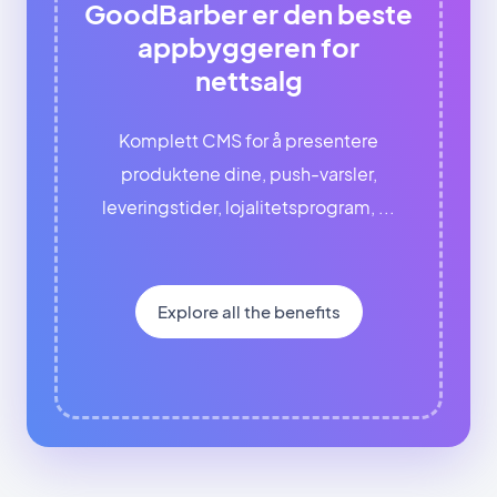
GoodBarber er den beste
appbyggeren for
nettsalg
Komplett CMS for å presentere
produktene dine, push-varsler,
leveringstider, lojalitetsprogram, ...
Explore all the benefits