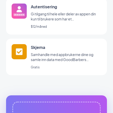
Autentisering
Gi tilgang til hele eller deler av appen din
kun til brukere som har et
brukernavn/passord
$12/måned
Skjema
Samhandle med appbrukerne dine og
samle inn data med GoodBarbers
skjemaintegrasjon.
Gratis