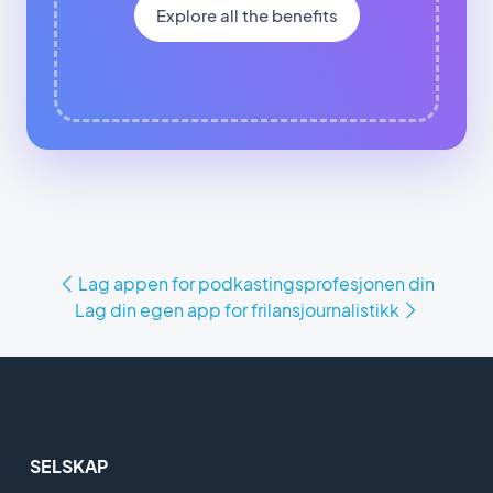
Explore all the benefits
Lag appen for podkastingsprofesjonen din
Lag din egen app for frilansjournalistikk
SELSKAP