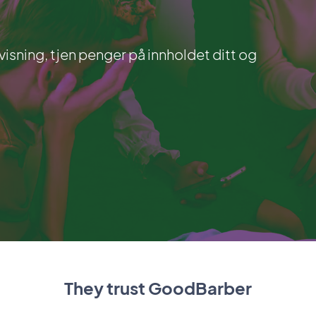
rvisning, tjen penger på innholdet ditt og
They trust GoodBarber