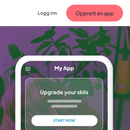
Opprett en app
Logg inn