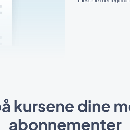
finessene i det regional
på kursene dine m
abonnementer