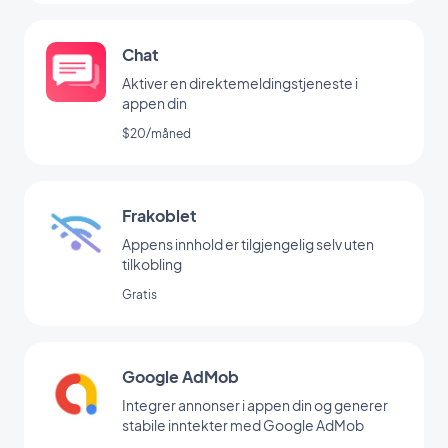
Chat
Aktiver en direktemeldingstjeneste i
appen din
$20/måned
Frakoblet
Appens innhold er tilgjengelig selv uten
tilkobling
Gratis
Google AdMob
Integrer annonser i appen din og generer
stabile inntekter med Google AdMob