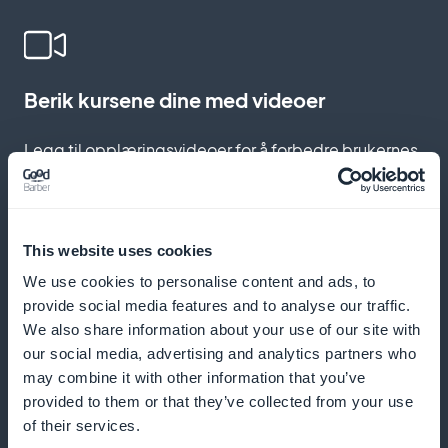
Berik kursene dine med videoer
Legg til opplæringsvideoer for å forbedre brukernes
opplevelse og forståelse
This website uses cookies
Øk engasjementet med push-varsler
We use cookies to personalise content and ads, to
provide social media features and to analyse our traffic.
Send påminnelser og kunngjøringer for å motivere
We also share information about your use of our site with
abonnentene til å holde seg oppdatert på øktene
our social media, advertising and analytics partners who
may combine it with other information that you’ve
sine
provided to them or that they’ve collected from your use
of their services.