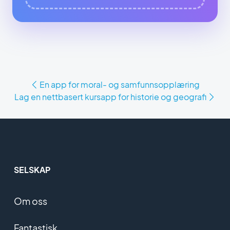
En app for moral- og samfunnsopplæring
Lag en nettbasert kursapp for historie og geografi
SELSKAP
Om oss
Fantastisk