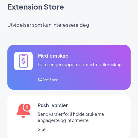
Extension Store
Utvidelser som kan interessere deg
Medlemskap
Tjen penger i appen din med medlemskap
$49/måned
Push-varsler
Send varsler for å holde brukerne
engasjerte og informerte
Gratis