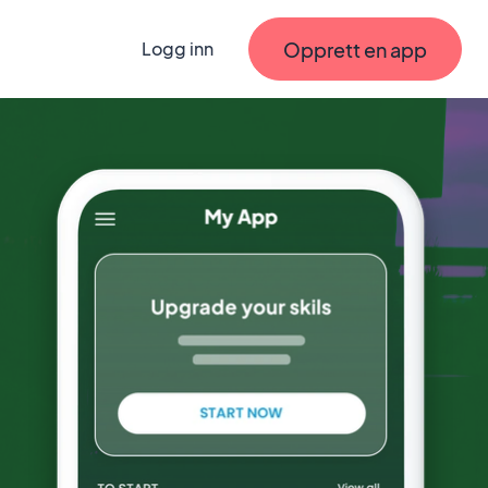
Opprett en app
Logg inn