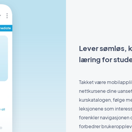
Lever sømløs, k
læring for stud
Takket være mobilapplik
nettkursene dine uansett
kurskatalogen, følge med
leksjonene som interesse
forenkler navigasjonen o
forbedrer brukeroppleve