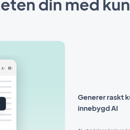
eten din med kuns
Generer raskt k
innebygd AI