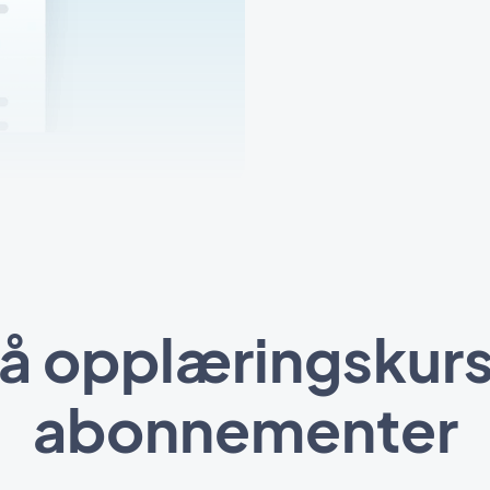
på opplæringskur
abonnementer