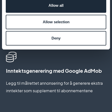
hente dem frem igjen for å optimalisere læringen
Allow all
Allow selection
Tilgang til kurs offline
Deny
Gi elevene mulighet til å laste ned leksjonene sine for
å lære uten internettforbindelse
Inntektsgenerering med Google AdMob
Legg til målrettet annonsering for å generere ekstra
inntekter som supplement til abonnementene