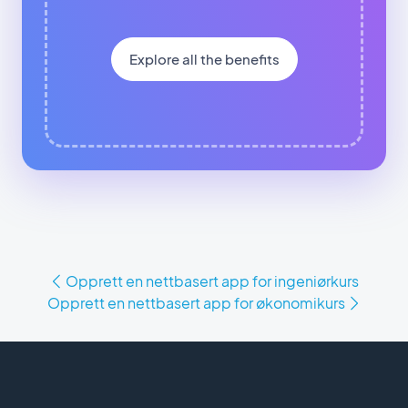
Explore all the benefits
Opprett en nettbasert app for ingeniørkurs
Opprett en nettbasert app for økonomikurs