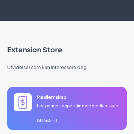
Extension Store
Utvidelser som kan interessere deg
Medlemskap
Tjen penger i appen din med medlemskap
$49/måned