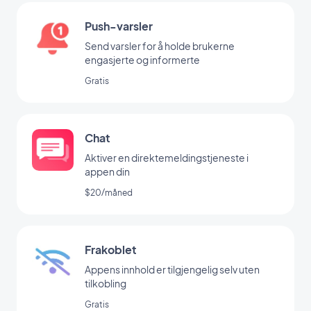
Push-varsler
Send varsler for å holde brukerne
engasjerte og informerte
Gratis
Chat
Aktiver en direktemeldingstjeneste i
appen din
$20/måned
Frakoblet
Appens innhold er tilgjengelig selv uten
tilkobling
Gratis