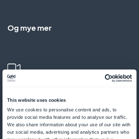
Og mye mer
Legge til pedagogiske videoer
Tilby videoer for å hjelpe studentene med å forbedre
This website uses cookies
uttalen og forståelsen av italiensk
We use cookies to personalise content and ads, to
provide social media features and to analyse our traffic.
We also share information about your use of our site with
our social media, advertising and analytics partners who