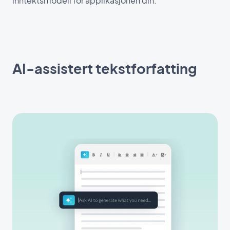
inntektsmodell for applikasjonen din.
AI-assistert tekstforfatting