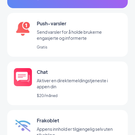
Push-varsler
Send varsler for å holde brukerne
engasjerte og informerte
Gratis
Chat
Aktiver en direktemeldingstjeneste i
appen din
$20/måned
Frakoblet
Appens innhold er tilgjengelig selv uten
tilkobling