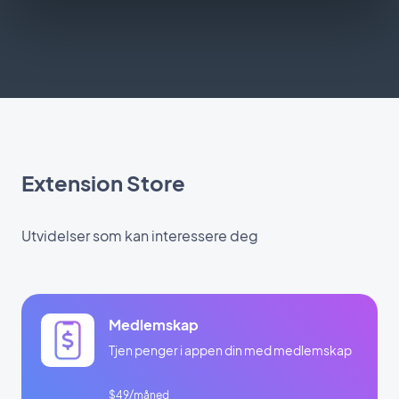
Extension Store
Utvidelser som kan interessere deg
Medlemskap
Tjen penger i appen din med medlemskap
$49/måned