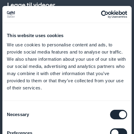
Legge til videoer
Berik undervisningen med forklarende kjemivideoer
This website uses cookies
We use cookies to personalise content and ads, to
Push-varsler
provide social media features and to analyse our traffic.
We also share information about your use of our site with
Send påminnelser for å oppfordre studentene til å ta
our social media, advertising and analytics partners who
nye kurs
may combine it with other information that you’ve
provided to them or that they’ve collected from your use
of their services.
Podcast-format
Consent
Necessary
Tilby lydtilgang til kurs for mobil læring
Selection
Preferences