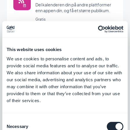
Del kalenderen din på andre plattformer
enn appen din, og få et større publikum.
Gratis
Menyseksjon
This website uses cookies
Opprett et nytt navigasjonsnivå og
organiser seksjonene dine med Menu-
We use cookies to personalise content and ads, to
utvidelsen.
provide social media features and to analyse our traffic.
Gratis
We also share information about your use of our site with
our social media, advertising and analytics partners who
may combine it with other information that you’ve
Skjema
provided to them or that they’ve collected from your use
Samhandle med appbrukerne dine og
of their services.
samle inn data med GoodBarbers
skjemaintegrasjon.
Gratis
Consent
Necessary
Selection