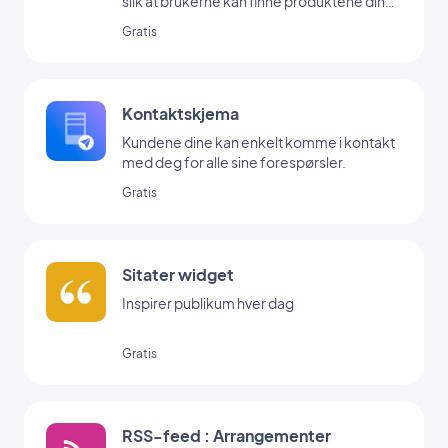
slik at brukerne kan finne produktene dine
på et øyeblikk med GoodBarbers Search-
Gratis
utvidelse.
Kontaktskjema
Kundene dine kan enkelt komme i kontakt
med deg for alle sine forespørsler.
Gratis
Sitater widget
Inspirer publikum hver dag
Gratis
RSS-feed : Arrangementer