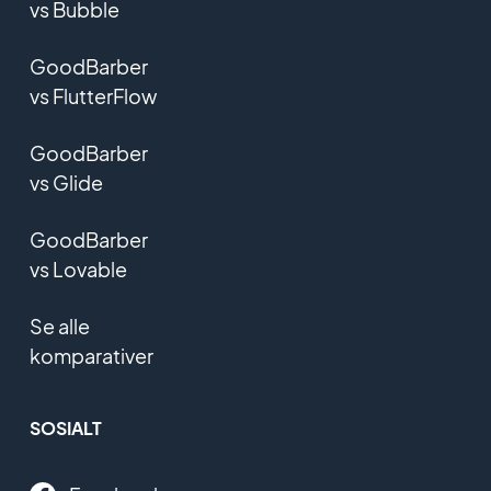
vs Bubble
GoodBarber
vs FlutterFlow
GoodBarber
vs Glide
GoodBarber
vs Lovable
Se alle
komparativer
SOSIALT