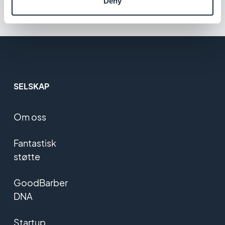
Deny
SELSKAP
Om oss
Fantastisk
støtte
GoodBarber
DNA
Startup