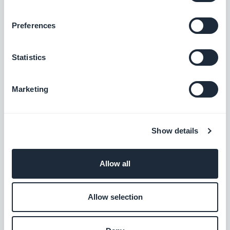
QR-kodeleser
Preferences
Gi brukerne tilgang til internt eller eksternt
innhold i appen ved å skanne en QR-kode
med GoodBarber-leseren.
Gratis
Statistics
Marketing
Seksjon for innsending
Brukergenerert innhold integrert i appen
din. Samhandle med publikum takket være
GoodBarber Submission Section
Show details
Gratis
Allow all
CMS-videoer
Del videoene dine i appen din
Allow selection
Gratis