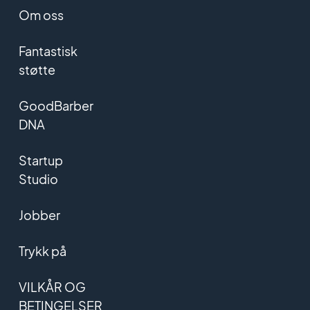
Om oss
Fantastisk
støtte
GoodBarber
DNA
Startup
Studio
Jobber
Trykk på
VILKÅR OG
BETINGELSER