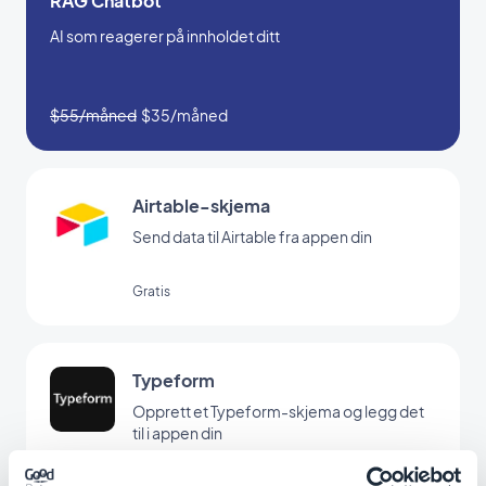
RAG Chatbot
AI som reagerer på innholdet ditt
$55/måned
$35/måned
Airtable-skjema
Send data til Airtable fra appen din
Gratis
Typeform
Opprett et Typeform-skjema og legg det
til i appen din
Gratis