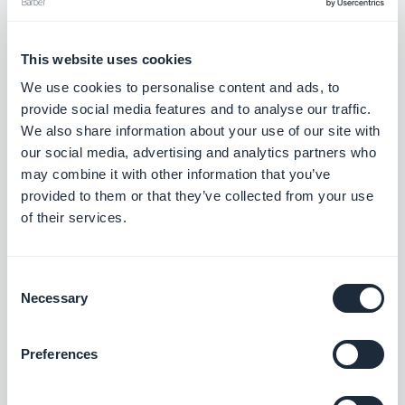
SurveyMonkey
This website uses cookies
Samle inn og analysere data
We use cookies to personalise content and ads, to
provide social media features and to analyse our traffic.
Gratis
We also share information about your use of our site with
our social media, advertising and analytics partners who
may combine it with other information that you’ve
provided to them or that they’ve collected from your use
Jotform
of their services.
Integrer Jotform-skjemaene dine i appen
din
Gratis
Consent
Necessary
Selection
Gjennomgang av appen
Preferences
Lag en integrert veiledning og veiled
brukerne gjennom den første lanseringen