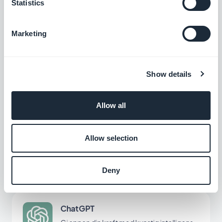
av appen din
Statistics
$5/måned
Marketing
Skjema
Samhandle med appbrukerne dine og
samle inn data med GoodBarbers
Show details
skjemaintegrasjon.
Gratis
Allow all
Gmail
Allow selection
Koble GoodBarber-appen til Gmail
Gratis
Deny
ChatGPT