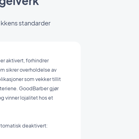
egelverk
ikkens standarder
er aktivert, forhindrer
om sikrer overholdelse av
ikasjoner som vekker tillit
iteriene. GoodBarber gjør
g vinner lojalitet hos et
utomatisk deaktivert: