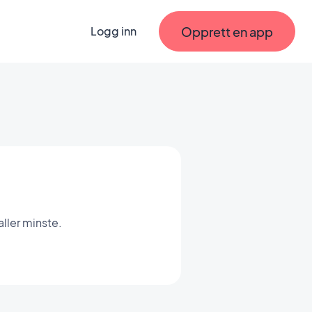
Opprett en app
Logg inn
ller minste.