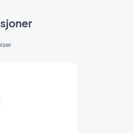
sjoner
elser