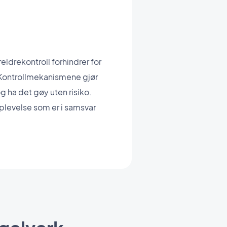
eldrekontroll forhindrer for
e. Kontrollmekanismene gjør
g ha det gøy uten risiko.
plevelse som er i samsvar