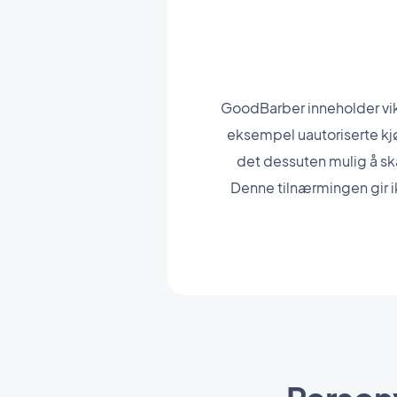
GoodBarber inneholder vikti
eksempel uautoriserte kjøp
det dessuten mulig å ska
Denne tilnærmingen gir i