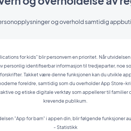
ern og overholdelse av r
ersonopplysninger og overhold samtidig appbut
ations for kids" blir personvern en prioritet. Når utvidelsen 
v personlig identifiserbar informasjon til tredjeparter, noe s
rskrifter. Takket være denne funksjonen kan du utvikle appl
 moderne foreldre, samtidig som du overholder App Store-kr
ktive og etiske digitale verktøy som appellerer til familier o
krevende publikum.
idelsen "App for barn" i appen din, blir følgende funksjoner a
- Statistikk