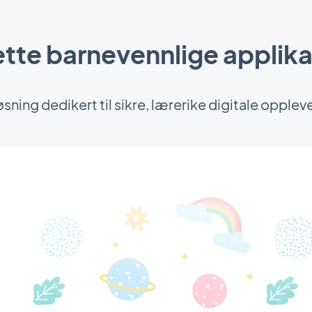
tte barnevennlige applika
øsning dedikert til sikre, lærerike digitale opplev