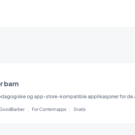
r barn
edagogiske og app-store-kompatible applikasjoner for de a
 GoodBarber
|
For Content apps
|
Gratis