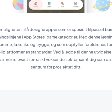
uligheten til å designe apper som er spesielt tilpasset barn
ingslinjene i App Stores' barnekategorier. Med denne løsnin
omme, lærerike og trygge, og som oppfyller foreldrenes fo
lplattformenes standarder. Ved å legge til denne utvidelsen
da mer relevant i en raskt voksende sektor, samtidig som du s
sentrum for prosjektet ditt.