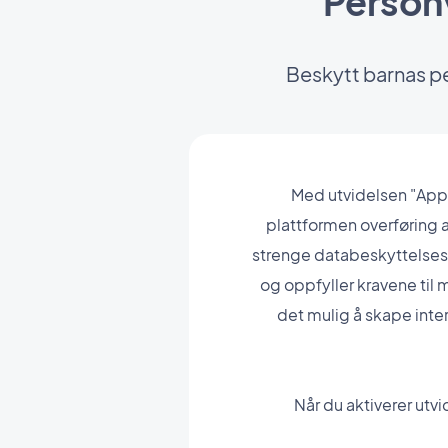
Personv
Beskytt barnas p
Med utvidelsen "Applic
plattformen overføring a
strenge databeskyttelsesfo
og oppfyller kravene til
det mulig å skape intera
Når du aktiverer utv