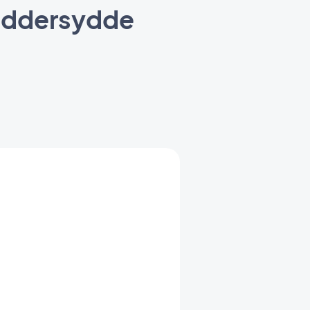
reddersydde
t