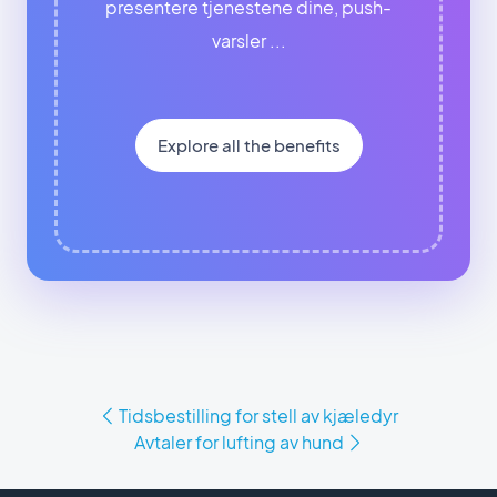
presentere tjenestene dine, push-
varsler ...
Explore all the benefits
Tidsbestilling for stell av kjæledyr
Avtaler for lufting av hund