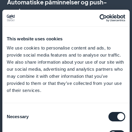
Automatiske påminnelser og push-
varsler
Send påminnelser og varsler for å redusere fravær og
oppmuntre til regelmessige avtaler
This website uses cookies
We use cookies to personalise content and ads, to
provide social media features and to analyse our traffic.
Lojalitetsprogram for kundene dine
We also share information about your use of our site with
our social media, advertising and analytics partners who
may combine it with other information that you’ve
Belønn dine lojale kunder med eksklusive fordeler og
provided to them or that they’ve collected from your use
belønninger
of their services.
Consent
Eksklusivt medlemskort
Necessary
Selection
Tilby eksklusive fordeler til dine mest faste kunder