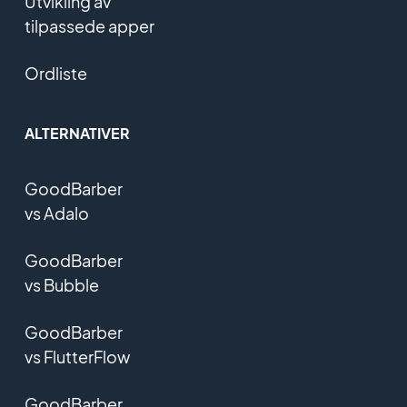
Utvikling av
tilpassede apper
Ordliste
ALTERNATIVER
GoodBarber
vs Adalo
GoodBarber
vs Bubble
GoodBarber
vs FlutterFlow
GoodBarber