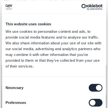
Slik ser lojalitetskortet og belønningene ut på
brukersiden!
Vi ses snart for en ny tutorial!
This website uses cookies
We use cookies to personalise content and ads, to
provide social media features and to analyse our traffic.
Relaterte videoer
We also share information about your use of our site with
our social media, advertising and analytics partners who
may combine it with other information that you’ve
provided to them or that they’ve collected from your use
of their services.
Consent
Necessary
Selection
LOKAL VIRKSOMHET
Slik legger du til en kupongseksjon
Preferences