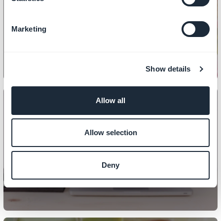
DESIGN
Slik konfigurerer du startsiden din
Marketing
Show details
Allow all
Allow selection
DESIGN
Hvordan velge topptekststørrelse?
Deny