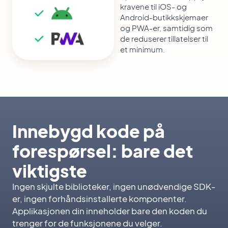
kravene til iOS- og
Android-butikkskjemaer
og PWA-er, samtidig som
de reduserer tillatelser til
et minimum.
Innebygd kode på
forespørsel: bare det
viktigste
Ingen skjulte biblioteker, ingen unødvendige SDK-
er, ingen forhåndsinstallerte komponenter.
Applikasjonen din inneholder bare den koden du
trenger for de funksjonene du velger.