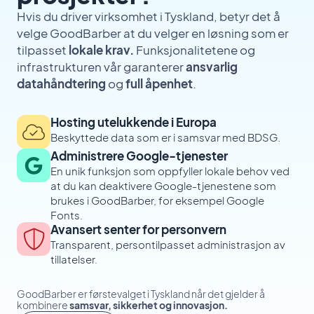
Hvis du driver virksomhet i Tyskland, betyr det å
velge GoodBarber at du velger en løsning som er
tilpasset
lokale krav.
Funksjonalitetene og
infrastrukturen vår garanterer
ansvarlig
datahåndtering
og
full åpenhet
.
Hosting utelukkende i Europa
Beskyttede data som er i samsvar med BDSG.
Administrere Google-tjenester
En unik funksjon som oppfyller lokale behov ved
at du kan deaktivere Google-tjenestene som
brukes i GoodBarber, for eksempel Google
Fonts.
Avansert senter for personvern
Transparent, persontilpasset administrasjon av
tillatelser.
GoodBarber er førstevalget i Tyskland når det gjelder å
kombinere
samsvar, sikkerhet og innovasjon.