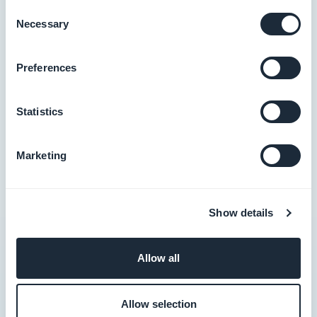
Consent
Necessary
Selection
Preferences
Statistics
Marketing
Show details
Beste praksis innen
Allow all
konfidensialitet og
sikkerhet
Allow selection