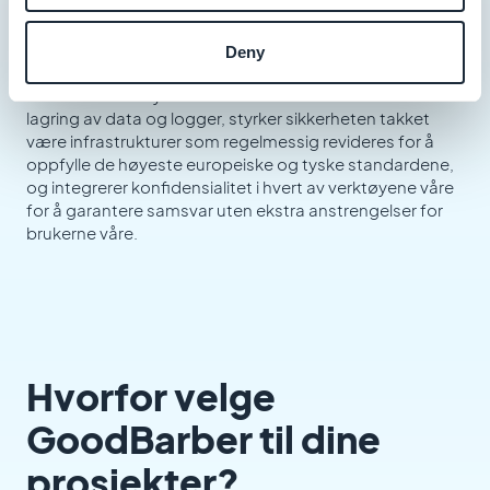
GoodBarber implementerer interne retningslinjer i
Deny
tråd med
tyske lovkrav
.
Vi overholder nøye de lovbestemte tidsfristene for
lagring av data og logger, styrker sikkerheten takket
være infrastrukturer som regelmessig revideres for å
oppfylle de høyeste europeiske og tyske standardene,
og integrerer konfidensialitet i hvert av verktøyene våre
for å garantere samsvar uten ekstra anstrengelser for
brukerne våre.
Hvorfor velge
GoodBarber til dine
prosjekter?