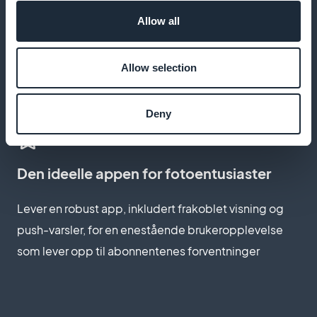
Forenklet tilgang til premiuminnhold
Allow all
Takket være en optimalisert arbeidsflyt for
abonnementer kan du gi rask og enkel tilgang til
Allow selection
eksklusivt innhold, noe som forbedrer den generelle
brukeropplevelsen
Deny
Den ideelle appen for fotoentusiaster
Lever en robust app, inkludert frakoblet visning og
push-varsler, for en enestående brukeropplevelse
som lever opp til abonnentenes forventninger