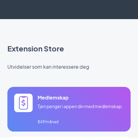
Extension Store
Utvidelser som kan interessere deg
Medlemskap
Tjen penger i appen din med medlemskap
$49/måned