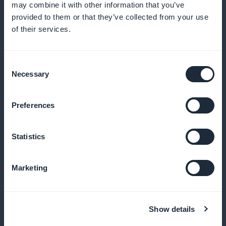
may combine it with other information that you’ve
Dra full nytte av kreasjonene dine
provided to them or that they’ve collected from your use
of their services.
Med GoodBarber trekkes det ikke noe fra
abonnementsinntektene dine, slik at du kan
maksimere fortjenesten og reinvestere i lidenskapen
Consent
Necessary
Selection
din
Preferences
Din stil, ditt varemerke
Statistics
Tilpass abonnementsopplevelsen slik at den
gjenspeiler magasinets visuelle identitet og gir en
Marketing
attraktiv og konsekvent brukeropplevelse
Show details