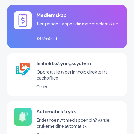
Medlemskap
Tjen penger i appen din med medlemskap
$49/måned
Innholdsstyringssystem
Opprett alle typer innhold direkte fra
backoffice
Gratis
Automatisk trykk
Er det noe nytt med appen din? Varsle
brukerne dine automatisk