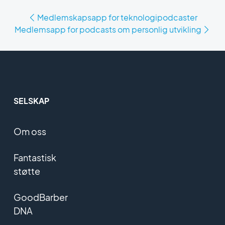
Medlemskapsapp for teknologipodcaster
Medlemsapp for podcasts om personlig utvikling
SELSKAP
Om oss
Fantastisk
støtte
GoodBarber
DNA