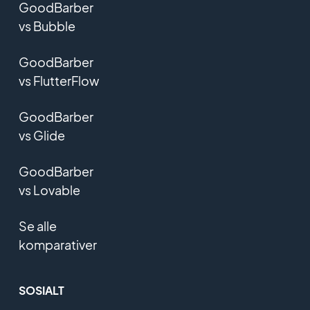
GoodBarber
vs Bubble
GoodBarber
vs FlutterFlow
GoodBarber
vs Glide
GoodBarber
vs Lovable
Se alle
komparativer
SOSIALT