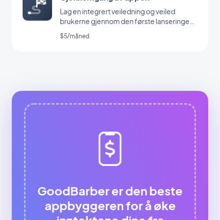
Lag en integrert veiledning og veiled
brukerne gjennom den første lanseringen
av appen din
$5/måned
GoodBarber er den beste
appbyggeren for å øke
inntektene dine fra