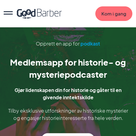
Kom i gang
Opprett en app for
podkast
Medlemsapp for historie- og
mysteriepodcaster
Gjør lidenskapen din for historie og gåter til en
givende inntektskilde
Tilby eksklusive utforskninger av historiske mysterier
og engasjer historieinteresserte fra hele verden.