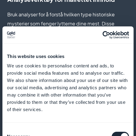
Bruk analyser for å forstå hvilken type historiske
mysterier som fenger lytterne dine mest. Disse
verdifulle dataene gjør at du kan finjustere fremtidige
episoder for å maksimere lytterengasjementet og
lyttertilfredsheten
This website uses cookies
We use cookies to personalise content and ads, to
provide social media features and to analyse our traffic.
Interaktive widgets for abonnement
We also share information about your use of our site with
our social media, advertising and analytics partners who
Plasser abonnementswidgets på strategiske steder
may combine it with other information that you’ve
provided to them or that they’ve collected from your use
på nettstedet og i applikasjonen din for å konvertere
of their services.
besøkende til abonnenter. Disse interaktive
verktøyene er avgjørende for å øke synligheten til
Consent
premiumtilbudene dine og oppmuntre til spontane