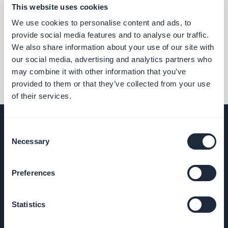
This website uses cookies
We use cookies to personalise content and ads, to
Tilhørende utvidelser
provide social media features and to analyse our traffic.
We also share information about your use of our site with
our social media, advertising and analytics partners who
may combine it with other information that you’ve
provided to them or that they’ve collected from your use
of their services.
Consent
Necessary
Selection
SELSKAP
Preferences
Om oss
Statistics
Fantastisk
støtte