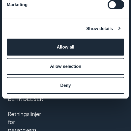
Marketing
GoodBarber
DNA
Show details
Startup
Studio
Allow all
Jobber
Allow selection
Trykk på
Deny
VILKÅR OG
BETINGELSER
Retningslinjer
for
personvern