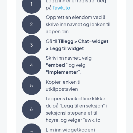
Logg inn eller registrer deg
1
på
Tawk.to
Opprett en eiendom ved å
2
skrive inn navnet og lenken til
appen din
Gå til
Tillegg > Chat-widget
3
> Legg til widget
Skriv inn navnet, velg
4
"embed
" og velg
"implementer
".
Kopier lenken til
5
utklippstavlen
I appens backoffice klikker
du på "Legg til en seksjon" i
6
seksjonslistepanelet til
høyre, og velger Tawk.to
Lim inn widgetkoden i