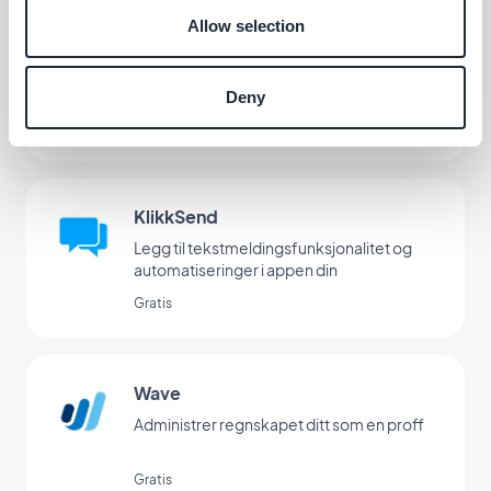
Allow selection
Stripe Extended
Tilby flere betalingsmåter i butikken din
med Stripe Extended
Deny
Gratis
KlikkSend
Legg til tekstmeldingsfunksjonalitet og
automatiseringer i appen din
Gratis
Wave
Administrer regnskapet ditt som en proff
Gratis