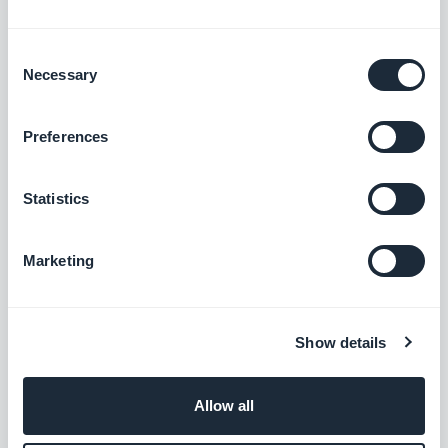
iDeal
Tilby en ny betalingsløsning for å vinne det
nederlandske markedet
Consent
Necessary
Selection
Gratis
Preferences
Metapiksel- og apphendelser
Integrer Meta Pixel (tidligere Facebook
Statistics
Pixel) og Facebook Event Analytics SDK i
appen din for å analysere brukernes atferd
Gratis
og optimalisere markedsføringsstrategien
Marketing
din
Facebook-butikker
Show details
Selg produktene dine direkte i Facebook-
butikker
Gratis
Allow all