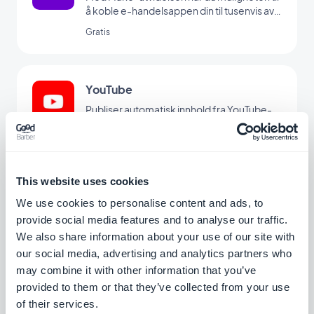
å koble e-handelsappen din til tusenvis av
andre nettbaserte tjenester. Det er det
Gratis
perfekte tillegget for å sette opp
automatiseringer uten å måtte kode. (Du
må ha en konto på www.make.com for å
bruke denne utvidelsen)
YouTube
Publiser automatisk innhold fra YouTube-
kanalen din til appen din med YouTube
GoodBarber-integreringen.
Gratis
This website uses cookies
Google Tag Manager
We use cookies to personalise content and ads, to
provide social media features and to analyse our traffic.
Koble appen din til Google Tag Manager for
å få ytterligere bruksstatistikk
We also share information about your use of our site with
our social media, advertising and analytics partners who
Gratis
may combine it with other information that you’ve
provided to them or that they’ve collected from your use
of their services.