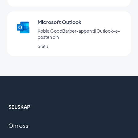
Microsoft Outlook
Koble GoodBarber-appen til Outlook-e-
posten din
Gratis
SELSKAP
Om oss