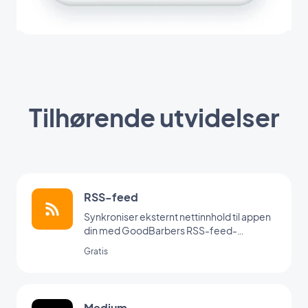
Tilhørende utvidelser
RSS-feed
Synkroniser eksternt nettinnhold til appen
din med GoodBarbers RSS-feed-
integrasjon.
Gratis
Medium