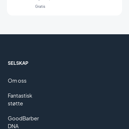
Custom Sound-integrasjon.
Gratis
SELSKAP
Om oss
Fantastisk
støtte
GoodBarber
DNA