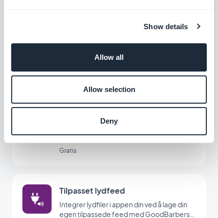
Show details
Tilpasset videofeed
Del eksternt innhold ved å opprette din
Allow all
egen egendefinerte feed med
GoodBarbers egendefinerte integrasjon.
Gratis
Allow selection
Tilpasset bildefeed
Deny
Del eksternt innhold ved å opprette din
egen egendefinerte feed med
GoodBarbers egendefinerte integrasjon.
Gratis
Tilpasset lydfeed
Integrer lydfiler i appen din ved å lage din
egen tilpassede feed med GoodBarbers