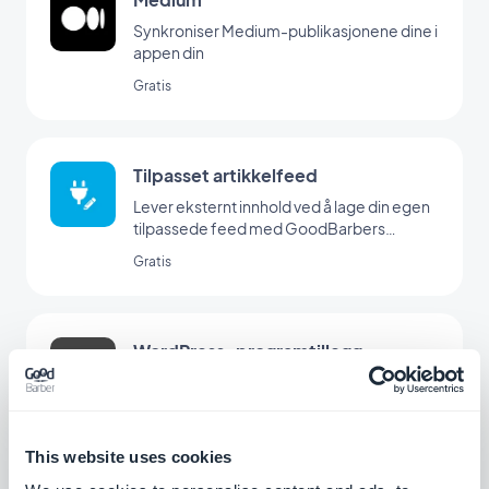
Synkroniser Medium-publikasjonene dine i
appen din
Gratis
Tilpasset artikkelfeed
Lever eksternt innhold ved å lage din egen
tilpassede feed med GoodBarbers
Custom-integrasjon
Gratis
WordPress-programtillegg
Del automatisk innholdet på WordPress-
nettstedet ditt i appen din med
GoodBarber Wordpress-plugin
Gratis
This website uses cookies