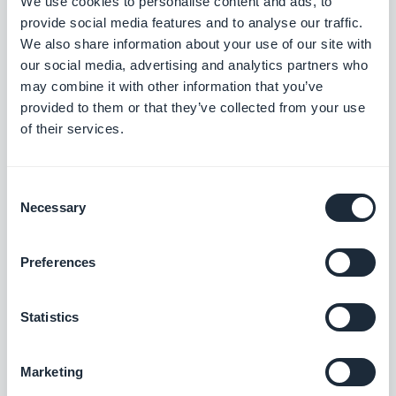
We use cookies to personalise content and ads, to
provide social media features and to analyse our traffic.
Vimeo
We also share information about your use of our site with
Vis automatisk innholdet du legger ut på
our social media, advertising and analytics partners who
Vimeo i GoodBarber-appen med vår
may combine it with other information that you’ve
Vimeo-integrasjon, slik at du kan
Gratis
provided to them or that they’ve collected from your use
synkronisere innleggene dine i sanntid.
of their services.
YouTube
Consent
Publiser automatisk innhold fra YouTube-
Necessary
Selection
kanalen din til appen din med YouTube
GoodBarber-integreringen.
Gratis
Preferences
Podcast-feed
Statistics
Gi brukerne direkte tilgang til podkastene
dine.
Marketing
Gratis