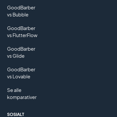
GoodBarber
vs Bubble
GoodBarber
vs FlutterFlow
GoodBarber
vs Glide
GoodBarber
vs Lovable
Se alle
komparativer
SOSIALT